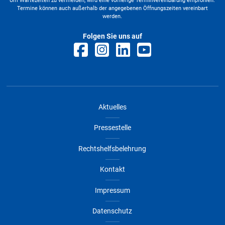
Um Wartezeiten zu vermeiden, wird eine vorherige Terminvereinbarung empfohlen.
Termine können auch außerhalb der angegebenen Öffnungszeiten vereinbart
werden.
Download
Folgen Sie uns auf
Ehrenamtskarte - Teilnahmebedingung
PDF
Dateigröße
91 KB
Datum
19.03.2025
Download
Aktuelles
Pressestelle
Rechtshelfsbelehrung
Kontakt
Impressum
Datenschutz