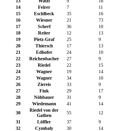
13
Watzl
9
16
14
Feirer
7
11
15
Eschlbeck
35
16
16
Wiesner
21
73
17
Scherf
36
10
18
Reiter
12
13
19
Pietz-Graf
25
9
20
Thiersch
17
13
21
Edhofer
24
10
22
Reichenbacher
27
9
23
Riedel
22
15
24
Wagner
19
14
25
Wagner
34
10
26
Ziereis
33
9
27
Fink
29
17
28
Nöhbauer
31
9
29
Wiedemann
41
14
Riedel von der
30
55
12
Gathen
31
Löffler
37
9
32
Cymbaly
30
14