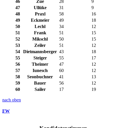
46
Zue
28
9
47
Ullüke
31
9
48
Praxl
58
16
49
Eckmeier
49
18
50
Lechl
34
12
51
Frank
51
15
52
Mikschl
50
15
53
Zeiler
51
12
54
Dietmannsberger
43
18
55
Steiger
55
17
56
Theimer
47
12
57
Iunesch
60
12
58
Seonbuchner
41
13
59
Bauer
56
12
60
Sailer
17
19
nach oben
FW