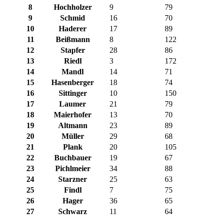
8
Hochholzer
9
79
9
Schmid
16
70
10
Haderer
17
89
11
Beißmann
8
122
12
Stapfer
28
86
13
Riedl
3
172
14
Mandl
14
71
15
Hasenberger
18
74
16
Sittinger
10
150
17
Laumer
21
79
18
Maierhofer
13
70
19
Altmann
23
89
20
Müller
29
68
21
Plank
20
105
22
Buchbauer
19
67
23
Pichlmeier
34
88
24
Starzner
25
63
25
Findl
7
75
26
Hager
36
65
27
Schwarz
11
64