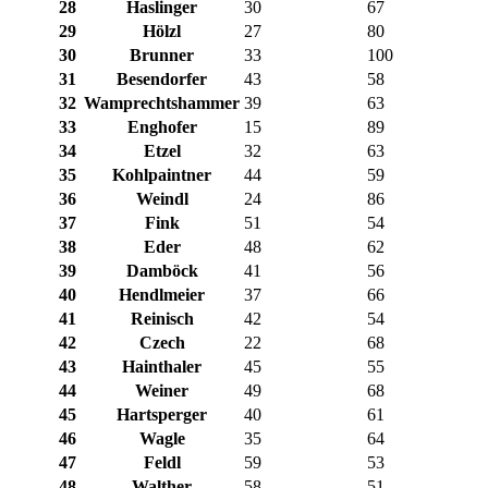
28
Haslinger
30
67
29
Hölzl
27
80
30
Brunner
33
100
31
Besendorfer
43
58
32
Wamprechtshammer
39
63
33
Enghofer
15
89
34
Etzel
32
63
35
Kohlpaintner
44
59
36
Weindl
24
86
37
Fink
51
54
38
Eder
48
62
39
Damböck
41
56
40
Hendlmeier
37
66
41
Reinisch
42
54
42
Czech
22
68
43
Hainthaler
45
55
44
Weiner
49
68
45
Hartsperger
40
61
46
Wagle
35
64
47
Feldl
59
53
48
Walther
58
51