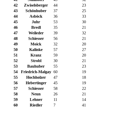
42
Zwiselsberger
44
23
43
Schönhuber
37
25
44
Asböck
36
33
45
Juhr
53
30
46
Bredl
35
21
47
Weileder
39
32
48
Schiesser
56
21
49
Moick
32
20
50
Kalinke
57
27
51
Kranz
59
20
52
Strobl
30
21
53
Bauhuber
55
23
54
Friedrich-Malgay
60
19
55
Hochholzer
47
18
56
Hebertinger
45
19
57
Schiesser
58
22
58
Neun
26
21
59
Lehner
11
14
60
Riedler
7
41