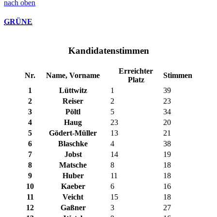
nach oben
GRÜNE
Kandidatenstimmen
Erreichter
Nr.
Name, Vorname
Stimmen
Platz
1
Lüttwitz
1
39
2
Reiser
2
23
3
Pöltl
5
34
4
Haug
23
20
5
Gödert-Müller
13
21
6
Blaschke
4
38
7
Jobst
14
19
8
Matsche
8
18
9
Huber
11
18
10
Kaeber
6
16
11
Veicht
15
18
12
Gaßner
3
27