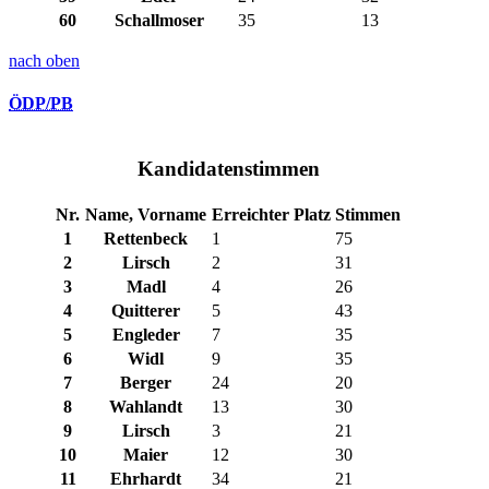
60
Schallmoser
35
13
nach oben
ÖDP/PB
Kandidatenstimmen
Nr.
Name, Vorname
Erreichter Platz
Stimmen
1
Rettenbeck
1
75
2
Lirsch
2
31
3
Madl
4
26
4
Quitterer
5
43
5
Engleder
7
35
6
Widl
9
35
7
Berger
24
20
8
Wahlandt
13
30
9
Lirsch
3
21
10
Maier
12
30
11
Ehrhardt
34
21