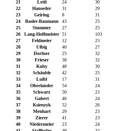
21
Lettl
24
30
22
Hanseder
31
29
23
Geiring
8
31
24
Basler-Baumann
43
25
25
Stummer
27
25
26
Lang-Hoffmeister
51
103
27
Feldmeier
12
23
28
Ulbig
40
27
29
Dorfner
25
32
30
Frieser
38
32
31
Kuby
48
30
32
Schäuble
42
25
33
Luibl
17
31
34
Oberlander
54
24
35
Schwarz
50
23
36
Gabert
46
24
37
Ksienzyk
52
26
38
Menhart
29
23
39
Zierer
41
23
40
Niedermeier
23
24
41
Stallhofer
49
32