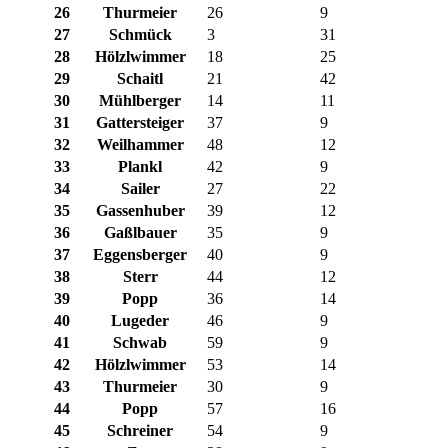
26
Thurmeier
26
9
27
Schmück
3
31
28
Hölzlwimmer
18
25
29
Schaitl
21
42
30
Mühlberger
14
11
31
Gattersteiger
37
9
32
Weilhammer
48
12
33
Plankl
42
9
34
Sailer
27
22
35
Gassenhuber
39
12
36
Gaßlbauer
35
9
37
Eggensberger
40
9
38
Sterr
44
12
39
Popp
36
14
40
Lugeder
46
9
41
Schwab
59
9
42
Hölzlwimmer
53
14
43
Thurmeier
30
9
44
Popp
57
16
45
Schreiner
54
9