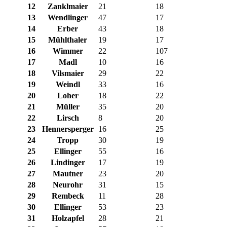
12
Zanklmaier
21
18
13
Wendlinger
47
17
14
Erber
43
18
15
Mühlthaler
19
17
16
Wimmer
22
107
17
Madl
10
16
18
Vilsmaier
29
22
19
Weindl
33
16
20
Loher
18
22
21
Müller
35
20
22
Lirsch
8
20
23
Hennersperger
16
25
24
Tropp
30
19
25
Ellinger
55
16
26
Lindinger
17
19
27
Mautner
23
20
28
Neurohr
31
15
29
Rembeck
11
28
30
Ellinger
53
23
31
Holzapfel
28
21