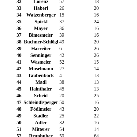
32
Lorenz
57
18
33
Haberl
26
20
34
Watzenberger
15
16
35
Spirkl
37
24
36
Mayer
36
16
37
Bimesmeier
39
16
38
Buchner-Schlögl
49
20
39
Harreiter
6
26
40
Senninger
42
26
41
Wasmeier
52
15
42
Muselmann
27
14
43
Taubenböck
41
13
44
Madl
38
13
45
Hainthaler
45
13
46
Scheid
20
25
47
Schleindlsperger
50
16
48
Födlmeier
43
20
49
Stadler
25
22
50
Adler
32
16
51
Mitterer
54
14
52
Brunhuber
59
64