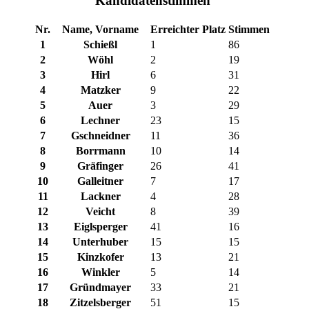
Kandidatenstimmen
Nr.
Name, Vorname
Erreichter Platz
Stimmen
1
Schießl
1
86
2
Wöhl
2
19
3
Hirl
6
31
4
Matzker
9
22
5
Auer
3
29
6
Lechner
23
15
7
Gschneidner
11
36
8
Borrmann
10
14
9
Gräfinger
26
41
10
Galleitner
7
17
11
Lackner
4
28
12
Veicht
8
39
13
Eiglsperger
41
16
14
Unterhuber
15
15
15
Kinzkofer
13
21
16
Winkler
5
14
17
Gründmayer
33
21
18
Zitzelsberger
51
15