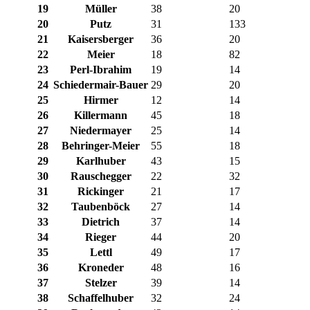
19
Müller
38
20
20
Putz
31
133
21
Kaisersberger
36
20
22
Meier
18
82
23
Perl-Ibrahim
19
14
24
Schiedermair-Bauer
29
20
25
Hirmer
12
14
26
Killermann
45
18
27
Niedermayer
25
14
28
Behringer-Meier
55
18
29
Karlhuber
43
15
30
Rauschegger
22
32
31
Rickinger
21
17
32
Taubenböck
27
14
33
Dietrich
37
14
34
Rieger
44
20
35
Lettl
49
17
36
Kroneder
48
16
37
Stelzer
39
14
38
Schaffelhuber
32
24