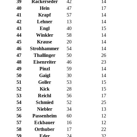
39
Rackerseder
42
14
40
Hein
47
17
41
Krapf
57
14
42
Lehner
13
14
43
Engl
40
15
44
Winkler
58
14
45
Krause
20
14
46
Strohhammer
54
14
47
Thallinger
50
26
48
Eisenreiter
46
23
49
Pinzl
59
14
50
Gaigl
30
14
51
Goller
53
15
52
Kick
28
15
53
Reichl
56
17
54
Schmied
52
25
55
Niebler
34
13
56
Passenheim
60
12
57
Eckbauer
16
12
58
Orthuber
17
22
59
Eder
24
32