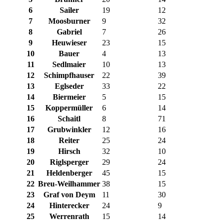
6
Sailer
19
12
7
Moosburner
9
32
8
Gabriel
7
26
9
Heuwieser
23
15
10
Bauer
4
13
11
Sedlmaier
10
13
12
Schimpfhauser
22
39
13
Eglseder
33
22
14
Biermeier
5
15
15
Koppermüller
6
14
16
Schaitl
8
71
17
Grubwinkler
12
16
18
Reiter
25
24
19
Hirsch
32
10
20
Riglsperger
29
24
21
Heldenberger
45
15
22
Breu-Weilhammer
38
15
23
Graf von Deym
11
30
24
Hinterecker
24
9
25
Werrenrath
15
14