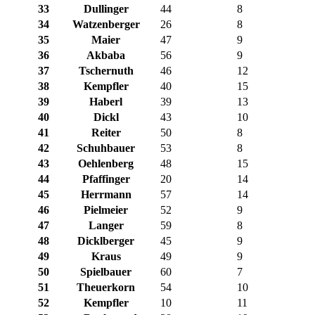
33
Dullinger
44
8
34
Watzenberger
26
8
35
Maier
47
9
36
Akbaba
56
9
37
Tschernuth
46
12
38
Kempfler
40
15
39
Haberl
39
13
40
Dickl
43
10
41
Reiter
50
8
42
Schuhbauer
53
8
43
Oehlenberg
48
15
44
Pfaffinger
20
14
45
Herrmann
57
14
46
Pielmeier
52
9
47
Langer
59
8
48
Dicklberger
45
9
49
Kraus
49
9
50
Spielbauer
60
7
51
Theuerkorn
54
10
52
Kempfler
10
11