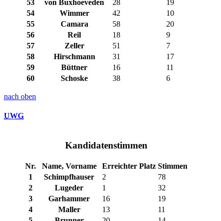
53
von Buxhoeveden
28
19
54
Wimmer
42
10
55
Camara
58
20
56
Reil
18
9
57
Zeller
51
7
58
Hirschmann
31
17
59
Büttner
16
11
60
Schoske
38
6
nach oben
UWG
Kandidatenstimmen
Nr.
Name, Vorname
Erreichter Platz
Stimmen
1
Schimpfhauser
2
78
2
Lugeder
1
32
3
Garhammer
16
19
4
Maller
13
11
5
Brunner
20
14