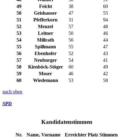
49
Feicht
38
60
50
Geishauser
47
55
51
Pfefferkorn
31
94
52
Menzel
57
48
53
Leitner
50
46
54
Millrath
56
44
55
Spillmann
55
47
56
Ebenhofer
52
43
57
Neuburger
54
41
58
Kienböck-Stöger
60
49
59
Moser
46
42
60
Wiedemann
53
58
nach oben
SPD
Kandidatenstimmen
Nr.
Name, Vorname
Erreichter Platz
Stimmen