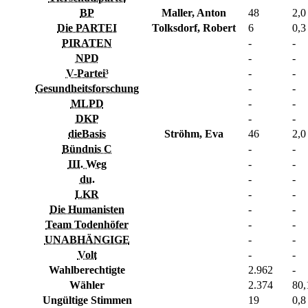
BP
Maller, Anton
48
2,0
Die PARTEI
Tolksdorf, Robert
6
0,3
PIRATEN
-
-
NPD
-
-
V-Partei³
-
-
Gesundheitsforschung
-
-
MLPD
-
-
DKP
-
-
dieBasis
Ströhm, Eva
46
2,0
Bündnis C
-
-
III. Weg
-
-
du.
-
-
LKR
-
-
Die Humanisten
-
-
Team Todenhöfer
-
-
UNABHÄNGIGE
-
-
Volt
-
-
Wahlberechtigte
2.962
-
Wähler
2.374
80,
Ungültige Stimmen
19
0,8