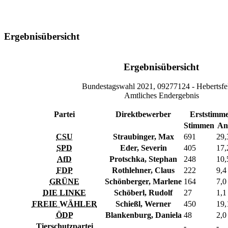
Ergebnisübersicht
Ergebnisübersicht
Bundestagswahl 2021, 09277124 - Hebertsfe
Amtliches Endergebnis
Partei
Direktbewerber
Erststimm
Stimmen
Ant
CSU
Straubinger, Max
691
29,
SPD
Eder, Severin
405
17,
AfD
Protschka, Stephan
248
10,
FDP
Rothlehner, Claus
222
9,4
GRÜNE
Schönberger, Marlene
164
7,0
DIE LINKE
Schöberl, Rudolf
27
1,1
FREIE WÄHLER
Schießl, Werner
450
19,
ÖDP
Blankenburg, Daniela
48
2,0
Tierschutzpartei
-
-