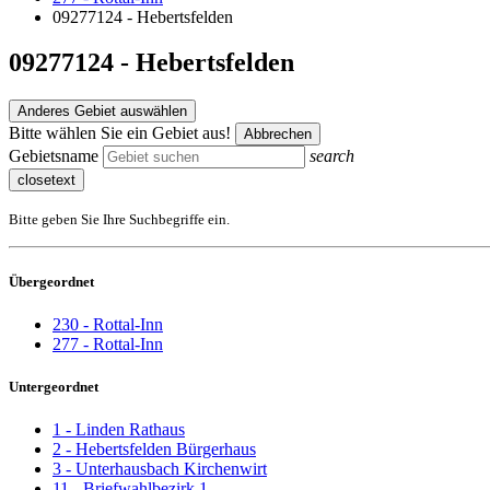
09277124 - Hebertsfelden
09277124 - Hebertsfelden
Anderes Gebiet auswählen
Bitte wählen Sie ein Gebiet aus!
Abbrechen
Gebietsname
search
closetext
Bitte geben Sie Ihre Suchbegriffe ein.
Übergeordnet
230 - Rottal-Inn
277 - Rottal-Inn
Untergeordnet
1 - Linden Rathaus
2 - Hebertsfelden Bürgerhaus
3 - Unterhausbach Kirchenwirt
11 - Briefwahlbezirk 1