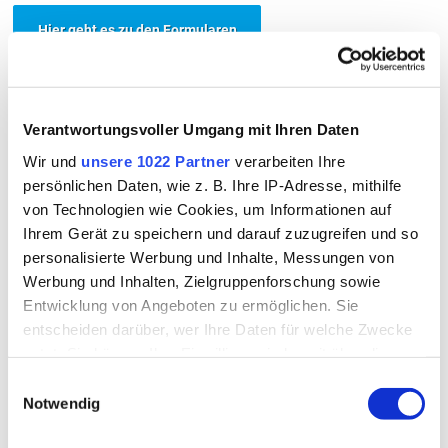
Hier geht es zu den Formularen
Kontakt
So erreichen Sie uns
Verantwortungsvoller Umgang mit Ihren Daten
Landratsamt Rottal-Inn
Ringstraße 4 - 7
Wir und
unsere 1022 Partner
verarbeiten Ihre
84347 Pfarrkirchen
persönlichen Daten, wie z. B. Ihre IP-Adresse, mithilfe
von Technologien wie Cookies, um Informationen auf
Ihrem Gerät zu speichern und darauf zuzugreifen und so
Telefon
08561/20-358, -359
personalisierte Werbung und Inhalte, Messungen von
Werbung und Inhalten, Zielgruppenforschung sowie
Entwicklung von Angeboten zu ermöglichen. Sie
Telefax
08561/20-353
entscheiden darüber, wer Ihre Daten für welche Zwecke
nutzt. Sie können Ihre Einwilligung jederzeit über die
Cookie-Erklärung oder durch Klicken auf das Privacy
E-Mail
Einwilligungsauswahl
Jetzt Kontakt aufnehmen
Trigger Symbol ändern oder widerrufen
Notwendig