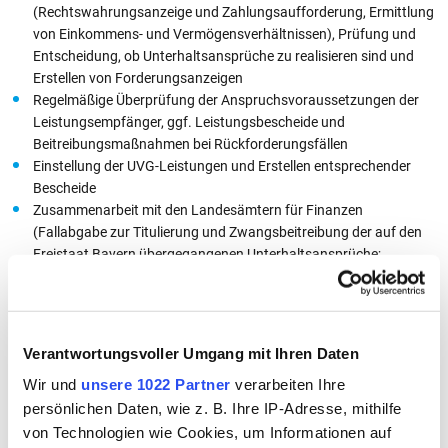
(Rechtswahrungsanzeige und Zahlungsaufforderung, Ermittlung
von Einkommens- und Vermögensverhältnissen), Prüfung und
Entscheidung, ob Unterhaltsansprüche zu realisieren sind und
Erstellen von Forderungsanzeigen
Regelmäßige Überprüfung der Anspruchsvoraussetzungen der
Leistungsempfänger, ggf. Leistungsbescheide und
Beitreibungsmaßnahmen bei Rückforderungsfällen
Einstellung der UVG-Leistungen und Erstellen entsprechender
Bescheide
Zusammenarbeit mit den Landesämtern für Finanzen
(Fallabgabe zur Titulierung und Zwangsbeitreibung der auf den
Freistaat Bayern übergegangenen Unterhaltsansprüche;
Sachstandberichte), den Beiständen des Jugendamtes und des
Jobcenters
Beitreibungsversuche bzw. Überwachung des Prozessverlaufs,
der Zahlungseingänge, Entscheidung über Ratenzahlung,
Verantwortungsvoller Umgang mit Ihren Daten
Stundung und Niederschlagung
Wir und
unsere 1022 Partner
verarbeiten Ihre
Regelmäßiger Datenaustausch mit der Staatsoberkasse Bayern
(Erstellen von Auszahlungsläufen, tägliche Datenverarbeitung
persönlichen Daten, wie z. B. Ihre IP-Adresse, mithilfe
der eingegangenen Rückzahlungen)
von Technologien wie Cookies, um Informationen auf