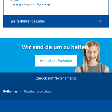
Jetzt Kontakt aufnehmen
Dateigröße
284 KB
Datum
28.04.2025
Download
Weiterführende Links
Jugendamt - Merkblatt Unterhaltsvorschuss
Sozialhilfe
PDF
Wir sind da um zu helfen.
Dateigröße
108 KB
Datum
29.04.2025
Kontakt aufnehmen
Download
Zurück zum Seitenanfang
Rottal-Inn
Unterhaltsvorschuss