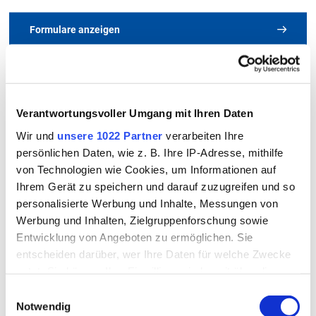
Formulare anzeigen
Kontakt
So erreichen Sie uns
Alle Merkblätter und Formulare
Landratsamt Rottal-Inn
Verantwortungsvoller Umgang mit Ihren Daten
Wasserrecht
im Überblick
Wir und
unsere 1022 Partner
verarbeiten Ihre
Ringstraße 4 - 7
persönlichen Daten, wie z. B. Ihre IP-Adresse, mithilfe
84347 Pfarrkirchen
von Technologien wie Cookies, um Informationen auf
Ihrem Gerät zu speichern und darauf zuzugreifen und so
A
B
C
D
E
F
G
H
I
J
K
Telefon
personalisierte Werbung und Inhalte, Messungen von
08561/20-319, -349, -364
L
M
N
O
P
Q
R
S
T
U
V
Werbung und Inhalten, Zielgruppenforschung sowie
Entwicklung von Angeboten zu ermöglichen. Sie
Telefax
W
X
Y
Z
Alle
entscheiden darüber, wer Ihre Daten für welche Zwecke
08561/20-353
nutzt. Sie können Ihre Einwilligung jederzeit über die
Cookie-Erklärung oder durch Klicken auf das Privacy
E-Mail
Einwilligungsauswahl
Trigger Symbol ändern oder widerrufen
Jetzt Kontakt aufnehmen
Notwendig