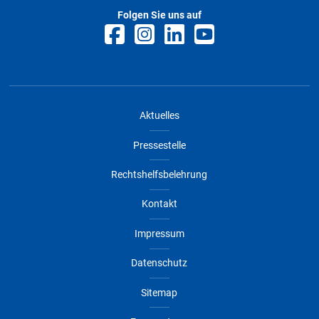
Folgen Sie uns auf
Flachbrunnen oder Quellen – Trink- und
Brauchwasser – Wasserrechtlicher
Verlängerungsantrag (Entnahme von
Grundwasser)
DOCX
Aktuelles
Pressestelle
Dateigröße
67 KB
Datum
19.03.2026
Rechtshelfsbelehrung
Download
Kontakt
Tiefbrunnen – Trink- und Brauchwasser –
Impressum
Wasserrechtlicher Verlängerungsantrag
(Entnahme von Grundwasser)
Datenschutz
DOCX
Sitemap
Dateigröße
68 KB
Datum
19.03.2026