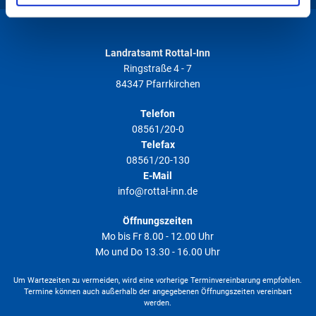
gesammelt haben. Weitere Informationen finden Sie in
unserer
Datenschutzerklärung
.
Erdwärmesonde bis 50 kW – Wasserrechtlicher
Antrag auf beschränkte Erlaubnis (Einbringen
Landratsamt Rottal-Inn
fester Stoffe ins Grundwasser)
Ringstraße 4 - 7
84347 Pfarrkirchen
DOCX
Telefon
Dateigröße
63 KB
Datum
27.04.2026
08561/20-0
Telefax
Download
08561/20-130
E-Mail
info@rottal-inn.de
Flachbrunnen oder Quellen – Brauchwasser –
Wasserrechtlicher Verlängerungsantrag
Öffnungszeiten
(Entnahme von Grundwasser)
Mo bis Fr 8.00 - 12.00 Uhr
DOCX
Mo und Do 13.30 - 16.00 Uhr
Um Wartezeiten zu vermeiden, wird eine vorherige Terminvereinbarung empfohlen.
Dateigröße
67 KB
Datum
19.03.2026
Termine können auch außerhalb der angegebenen Öffnungszeiten vereinbart
werden.
Download