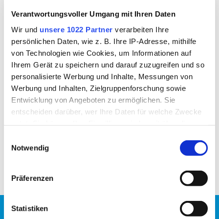
Gesundheitsamt
Verantwortungsvoller Umgang mit Ihren Daten
Ringstr. 4 - 7
84347 Pfarrkirchen
Wir und
unsere 1022 Partner
verarbeiten Ihre
persönlichen Daten, wie z. B. Ihre IP-Adresse, mithilfe
Telefon
von Technologien wie Cookies, um Informationen auf
08561/20-419
Ihrem Gerät zu speichern und darauf zuzugreifen und so
personalisierte Werbung und Inhalte, Messungen von
Telefax
Werbung und Inhalten, Zielgruppenforschung sowie
08561/20-436
Entwicklung von Angeboten zu ermöglichen. Sie
entscheiden darüber, wer Ihre Daten für welche Zwecke
E-Mail
nutzt. Sie können Ihre Einwilligung jederzeit über die
Jetzt Kontakt aufnehmen
Cookie-Erklärung oder durch Klicken auf das Privacy
Einwilligungsauswahl
Trigger Symbol ändern oder widerrufen
Notwendig
Weiterführende Informationen
Wenn Sie es erlauben, würden wir auch gerne:
Präferenzen
Informationen über Ihre geografische Lage erfassen,
Seuchen- und Umwelthygiene
welche bis auf einige Meter genau sein können
Ihr Gerät durch aktives Scannen nach bestimmten
Statistiken
Wir sind da um zu helfen.
Merkmalen (Fingerprinting) identifizieren