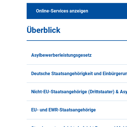
Alle Merkblätter und 
Online-Services anzeigen
Überblick
A
B
C
D
E
F
G
H
Einbürgerungsantrag - online, e-ID erforde
S
T
U
V
W
X
Y
Z
Asylbewerberleistungsgesetz
Aufenthaltstitel zur Erwerbstätigkeit
Deutsche Staatsangehörigkeit und Einbürgeru
Änderung von aufenthaltsrechtlichen N
ALLE DATEIEN
Nicht-EU-Staatsangehörige (Drittstaater) & Asy
Ausländerrecht - Antrag auf
Aufenthaltserlaubnis/Niederlassungs
EU - mehrsprachig (deutsch, englisch,
EU- und EWR-Staatsangehörige
LINK