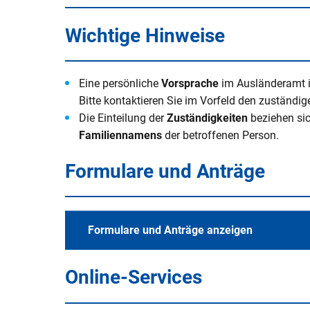
V
Naturerlebnisse
Öko-Modellre
W
Wichtige Hinweise
Weiterbetrie
Frauenstein
Radtouren & Wanderwege
Breitband
B
b
Wiederinbetr
Museen & Ausstellungsorte
Stiftung Kin
Eine persönliche
Vorsprache
im Ausländeramt 
Holzfeuerun
Bitte kontaktieren Sie im Vorfeld den zuständi
Veranstaltungen
Europareserv
Die Einteilung der
Zuständigkeiten
beziehen si
Raumverträgl
Familiennamens
der betroffenen Person.
Leitungsneu
Badespaß
Rottal-Inn br
Simbach II
Region
Formulare und Anträge
Essen & Trinken
Koordnierung
Maßnahmen
Rottaler Hoftour
Formulare und Anträge anzeigen
Integrations
Rottaler Mostwochen
LEADER
Besucherlenkung am Unteren In
Online-Services
Bürgerinfopor