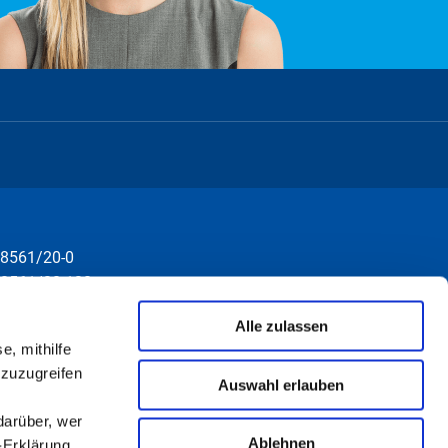
8561/20-0
8561/20-130
nfo@rottal-inn.de
Alle zulassen
e, mithilfe
 zuzugreifen
Auswahl erlauben
darüber, wer
Ablehnen
-Erklärung