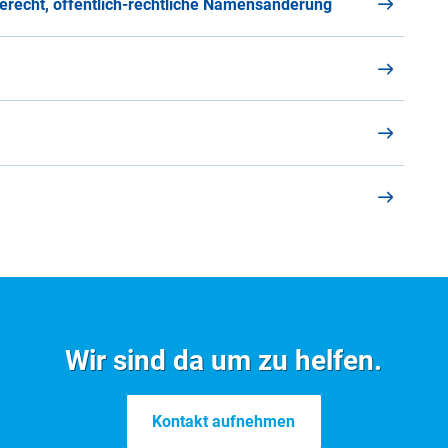
Download
erecht, öffentlich-rechtliche Namensänderung
10.2021
erlaubnis/Daueraufenthalt-
Download
12.2021
erung eines
Download
Wir sind da um zu helfen.
12.2021
Kontakt aufnehmen
Erwerbstätigkeit