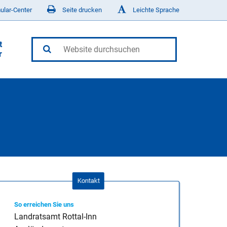
ular-Center
Seite drucken
Leichte Sprache
t
r
eit - KoJa
recht & Jagdscheine
dungen
-Inn
eiten & Schul- und
ht
fe, Suchthilfe &
dhilfe
atung
Kontakt
 Landkreis
So erreichen Sie uns
Landratsamt Rottal-Inn
en