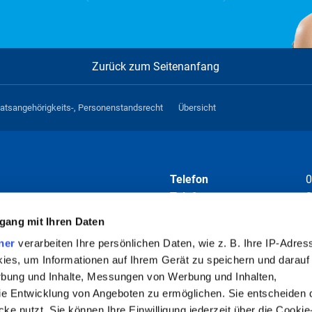
Download
08.2024
Zurück zum Seitenanfang
haltsrechtlichen
aatsangehörigkeits-, Personenstandsrecht
Übersicht
Download
Telefon
0
08.2024
Telefax
0
E-Mail
i
gang mit Ihren Daten
ner
verarbeiten Ihre persönlichen Daten, wie z. B. Ihre IP-Adress
Folgen Sie uns auf
ies, um Informationen auf Ihrem Gerät zu speichern und darauf
Download
rbung und Inhalte, Messungen von Werbung und Inhalten,
04.2025
e Entwicklung von Angeboten zu ermöglichen. Sie entscheiden 
ke nutzt. Sie können Ihre Einwilligung jederzeit über die Cookie