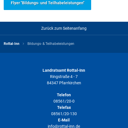
Bildung und Teilhabe – Bestätigung soziale und
Flyer "Bildungs- und Teilhabeleistungen"
kulturelle Teilhabe - Formularserver 410564
LINK
Zurück zum Seitenanfang
Dateigröße
0 B
Datum
07.09.2021
Download
Rottal-Inn
Bildungs- & Teilhabeleistungen
Bildung und Teilhabe – Hauptformular, Antrag auf
Leistungen zur Bildung und Teilhabe
Landratsamt Rottal-Inn
LINK
Ringstraße 4 - 7
84347 Pfarrkirchen
Dateigröße
0 B
Datum
23.07.2024
Telefon
08561/20-0
Download
Telefax
08561/20-130
E-Mail
Bildung und Teilhabe – Teilnahmebestätigung
info@rottal-inn.de
Ausflug Klassenfahrt - Formularserver 410554