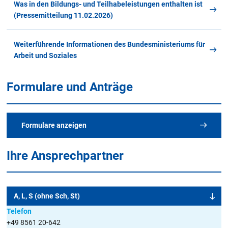
Was in den Bildungs- und Teilhabeleistungen enthalten ist
(Pressemitteilung 11.02.2026)
Weiterführende Informationen des Bundesministeriums für
Arbeit und Soziales
Formulare und Anträge
Formulare anzeigen
Ihre Ansprechpartner
Alle Merkblätter und Formulare
im Überblick
A, L, S (ohne Sch, St)
Telefon
+49 8561 20-642