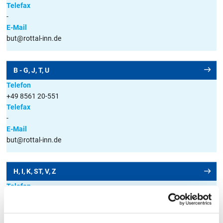
Telefax
A
B
C
D
E
F
G
H
I
J
K
-
E-Mail
L
M
N
O
P
Q
R
S
T
U
V
but@rottal-inn.de
W
X
Y
Z
Alle
B - G, J, T, U
Telefon
+49 8561 20-551
ALLE DATEIEN
Telefax
-
E-Mail
Bildung und Teilhabe - Abrechnung der Leistungen
but@rottal-inn.de
Mittagsverpflegung
DOCX
H, I, K, ST, V, Z
Dateigröße
48 KB
Datum
19.03.2025
Telefon
+49 8561 20-562
Download
Telefax
-