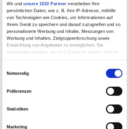
Wir und
unsere 1022 Partner
verarbeiten Ihre
persönlichen Daten, wie z. B. Ihre IP-Adresse, mithilfe
Projekt mit dem Karl-von-Closen Gymnasium Eggenfelden:
von Technologien wie Cookies, um Informationen auf
Podcast und Videos zu Erneuerbaren Energien
Ihrem Gerät zu speichern und darauf zuzugreifen und so
personalisierte Werbung und Inhalte, Messungen von
Für Kinder und Jugendliche von der Bayerischen
Werbung und Inhalten, Zielgruppenforschung sowie
Staatsregierung bereitgestellte Online-Zeitschriften
Entwicklung von Angeboten zu ermöglichen. Sie
entscheiden darüber, wer Ihre Daten für welche Zwecke
nutzt. Sie können Ihre Einwilligung jederzeit über die
Ausmalbild zu den Bayerischen Energietagen 2026
Cookie-Erklärung oder durch Klicken auf das Privacy
Einwilligungsauswahl
Trigger Symbol ändern oder widerrufen
Notwendig
Wenn Sie es erlauben, würden wir auch gerne:
Präferenzen
Informationen über Ihre geografische Lage erfassen,
welche bis auf einige Meter genau sein können
Ihr Gerät durch aktives Scannen nach bestimmten
Statistiken
Merkmalen (Fingerprinting) identifizieren
Erfahren Sie mehr darüber, wie Ihre persönlichen Daten
Marketing