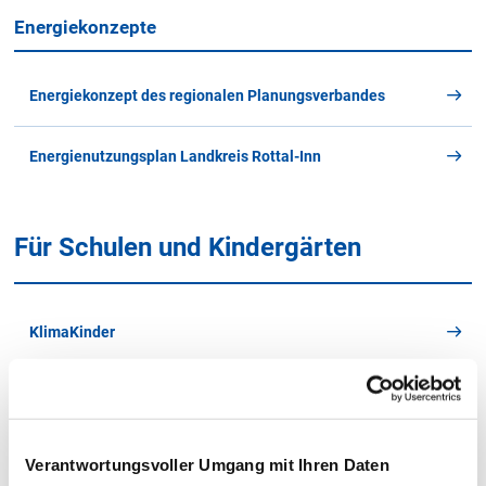
Energiekonzepte
Energiekonzept des regionalen Planungsverbandes
Energienutzungsplan Landkreis Rottal-Inn
Für Schulen und Kindergärten
KlimaKinder
Klima-Check Rottal-Inn als ergänzendes Lernmaterial
(Inhalte werden laufend angepasst)
Verantwortungsvoller Umgang mit Ihren Daten
"Ramadama" zum World Cleanup Day 2025