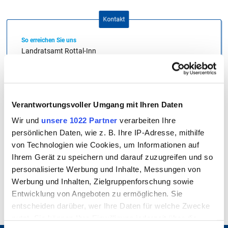
Kontakt
So erreichen Sie uns
Landratsamt Rottal-Inn
Ringstraße 4 - 7
84347 Pfarrkirchen
Telefon
Verantwortungsvoller Umgang mit Ihren Daten
08561/20-0
Wir und
unsere 1022 Partner
verarbeiten Ihre
persönlichen Daten, wie z. B. Ihre IP-Adresse, mithilfe
Telefax
von Technologien wie Cookies, um Informationen auf
08561/20-130
Ihrem Gerät zu speichern und darauf zuzugreifen und so
personalisierte Werbung und Inhalte, Messungen von
E-Mail
Werbung und Inhalten, Zielgruppenforschung sowie
Jetzt Kontakt aufnehmen
Entwicklung von Angeboten zu ermöglichen. Sie
entscheiden darüber, wer Ihre Daten für welche Zwecke
nutzt. Sie können Ihre Einwilligung jederzeit über die