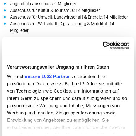
Jugendhilfeausschuss: 9 Mitglieder
Ausschuss für Kultur & Tourismus: 14 Mitglieder
Ausschuss für Umwelt, Landwirtschaft & Energie: 14 Mitglieder
Ausschuss für Wirtschaft, Digitalisierung & Mobilität: 14
Mitglieder
Der Kreistag hat die
Stellvertreter
von Landrat Martin Koppmann
bestimmt. Gewählt wurden als Stellvertretende Landrätin Anna Nagl
(CSU) sowie als weitere Stellvertreterinnen Marion Biermeier (UWG)
und Larissa Hausberger (GRÜNE).
Verantwortungsvoller Umgang mit Ihren Daten
Wir und
unsere 1022 Partner
verarbeiten Ihre
Die
Fraktionssprecher
: Georg Thurmeier (CSU), Thomas Kinzkofer
persönlichen Daten, wie z. B. Ihre IP-Adresse, mithilfe
(FW), Manfred Fischer (AfD), Larissa Hausberger (GRÜNE),
Benjamin Lettl (SPD), Christoph Brunner (UWG) und Sepp
von Technologien wie Cookies, um Informationen auf
Rettenbeck (ÖDP/PB)
Ihrem Gerät zu speichern und darauf zuzugreifen und so
personalisierte Werbung und Inhalte, Messungen von
Kreistagsinformationssystem und
Werbung und Inhalten, Zielgruppenforschung sowie
Gremieninfo
Entwicklung von Angeboten zu ermöglichen. Sie
entscheiden darüber, wer Ihre Daten für welche Zwecke
nutzt. Sie können Ihre Einwilligung jederzeit über die