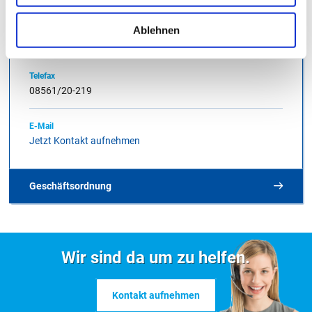
Partner führen diese Informationen möglicherweise mit
weiteren Daten zusammen, die Sie ihnen bereitgestellt
Telefon
Ablehnen
08561/20-211
haben oder die sie im Rahmen Ihrer Nutzung der Dienste
gesammelt haben. Weitere Informationen finden Sie in
unserer
Datenschutzerklärung
.
Telefax
08561/20-219
E-Mail
Jetzt Kontakt aufnehmen
Geschäftsordnung
Geschäftsordnung für den Kreistag, den
Kreisausschuss und weitere Ausschüsse im Landkreis
Wir sind da um zu helfen.
Rottal-Inn
Kontakt aufnehmen