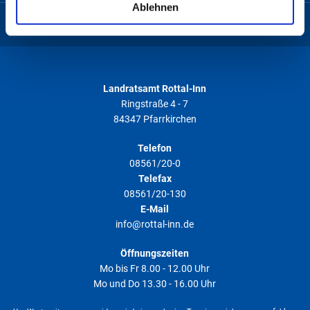
weiteren Daten zusammen, die Sie ihnen bereitgestellt
Ablehnen
haben oder die sie im Rahmen Ihrer Nutzung der Dienste
Rottal-Inn
Feuerwehr
gesammelt haben. Weitere Informationen finden Sie in
unserer
Datenschutzerklärung
.
Landratsamt Rottal-Inn
Ringstraße 4 - 7
84347 Pfarrkirchen
Telefon
08561/20-0
Telefax
08561/20-130
E-Mail
info@rottal-inn.de
Öffnungszeiten
Mo bis Fr 8.00 - 12.00 Uhr
Mo und Do 13.30 - 16.00 Uhr