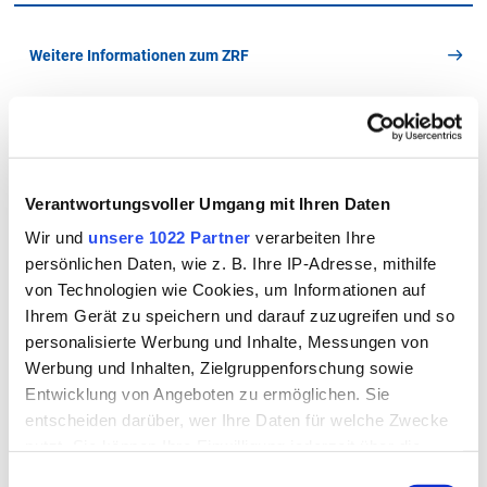
Weitere Informationen zum ZRF
Hier geht es zu den Formularen
Verantwortungsvoller Umgang mit Ihren Daten
Kontakt
Wir und
unsere 1022 Partner
verarbeiten Ihre
So erreichen Sie uns
persönlichen Daten, wie z. B. Ihre IP-Adresse, mithilfe
Landratsamt Rottal-Inn
von Technologien wie Cookies, um Informationen auf
Ringstraße 4 - 7
Ihrem Gerät zu speichern und darauf zuzugreifen und so
84347 Pfarrkirchen
personalisierte Werbung und Inhalte, Messungen von
Werbung und Inhalten, Zielgruppenforschung sowie
Telefon
Entwicklung von Angeboten zu ermöglichen. Sie
08561/20-153, -156
entscheiden darüber, wer Ihre Daten für welche Zwecke
nutzt. Sie können Ihre Einwilligung jederzeit über die
Telefax
Cookie-Erklärung oder durch Klicken auf das Privacy
Einwilligungsauswahl
08561/20-190