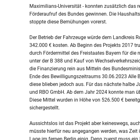
Maximilians-Universität - konnten zusätzlich das 
Förderaufruf des Bundes gewinnen. Die Haushaltssp
stoppte diese Bemühungen vorerst.
Der Betrieb der Fahrzeuge würde dem Landkreis R
342.000 € kosten. Ab Beginn des Projekts 2017 tru
durch Fördermittel des Freistaates Bayern für die 
unter der B 388 und Kauf von Wechselverkehrszeic
die Finanzierung rein aus Mitteln des Bundesminist
Ende des Bewilligungszeitraums 30.06.2023 Alle 
diese blieben jedoch aus. Für das nächste halbe Ja
und RBO GmbH. Ab dem Jahr 2024 konnte man über 
Diese Mittel wurden in Höhe von 526.500 € bereitg
sichergestellt.
Aussichtslos ist das Projekt aber keineswegs, auch
müsste hierfür neu angegangen werden, was Zeit i
Lage im fernen Berlin einig. Denn zuerst muss e