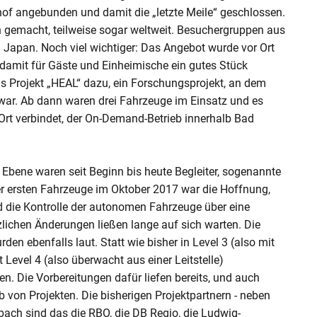
of angebunden und damit die „letzte Meile“ geschlossen.
n gemacht, teilweise sogar weltweit. Besuchergruppen aus
Japan. Noch viel wichtiger: Das Angebot wurde vor Ort
amit für Gäste und Einheimische ein gutes Stück
s Projekt „HEAL“ dazu, ein Forschungsprojekt, an dem
 war. Ab dann waren drei Fahrzeuge im Einsatz und es
Ort verbindet, der On-Demand-Betrieb innerhalb Bad
.
Ebene waren seit Beginn bis heute Begleiter, sogenannte
er ersten Fahrzeuge im Oktober 2017 war die Hoffnung,
nd die Kontrolle der autonomen Fahrzeuge über eine
zlichen Änderungen ließen lange auf sich warten. Die
en ebenfalls laut. Statt wie bisher in Level 3 (also mit
t Level 4 (also überwacht aus einer Leitstelle)
n. Die Vorbereitungen dafür liefen bereits, und auch
b von Projekten. Die bisherigen Projektpartnern - neben
ach sind das die RBO, die DB Regio, die Ludwig-