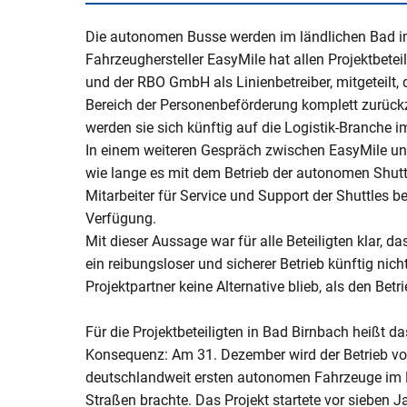
V
Naturerlebnisse
Öko-Modellre
W
Die autonomen Busse werden im ländlichen Bad im
Weiterbetrie
Fahrzeughersteller EasyMile hat allen Projektbete
Frauenstein
Radtouren & Wanderwege
Breitband
B
und der RBO GmbH als Linienbetreiber, mitgeteilt
b
Wiederinbetr
Museen & Ausstellungsorte
Stiftung Kin
Bereich der Personenbeförderung komplett zurück
Holzfeuerun
werden sie sich künftig auf die Logistik-Branche 
Veranstaltungen
Europareserv
In einem weiteren Gespräch zwischen EasyMile un
Raumverträgl
wie lange es mit dem Betrieb der autonomen Shutt
Leitungsneu
Badespaß
Rottal-Inn br
Mitarbeiter für Service und Support der Shuttles b
Simbach II
Region
Verfügung.
Essen & Trinken
Mit dieser Aussage war für alle Beteiligten klar, 
Koordnierung
ein reibungsloser und sicherer Betrieb künftig ni
Maßnahmen
Rottaler Hoftour
Projektpartner keine Alternative blieb, als den Bet
Integrations
Rottaler Mostwochen
Für die Projektbeteiligten in Bad Birnbach heißt
LEADER
Besucherlenkung am Unteren In
Konsequenz: Am 31. Dezember wird der Betrieb vorlä
deutschlandweit ersten autonomen Fahrzeuge im R
Bürgerinfopor
Straßen brachte. Das Projekt startete vor sieben J