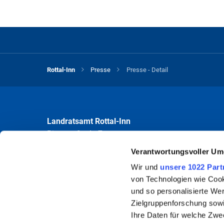
Rottal-Inn
Presse
Presse - Detail
Landratsamt Rottal-Inn
Ringstraße 4 - 7
84347 Pfarrkirchen
Verantwortungsvoller Um
Wir und
unsere 1022 Part
Öffnungszeiten
von Technologien wie Cook
Mo bis Fr 8.00 - 12.00 Uhr
und so personalisierte We
Mo und Do 13.30 - 16.00 Uhr
Zielgruppenforschung sowi
Ihre Daten für welche Zwec
Um Wartezeiten zu vermeiden, wird eine vorherige Terminverein