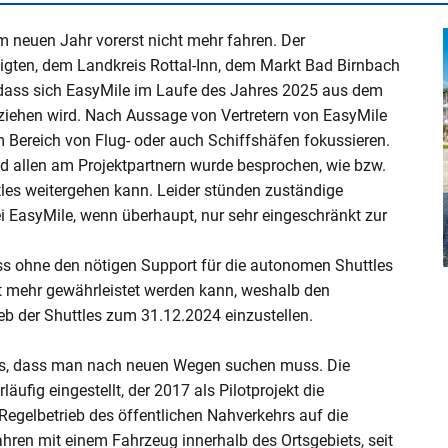
Denkmalschutz
Kaminkehrerwesen
Schülerbeförderung
erbrennungsmotoranlagen – 44. BImSchV
gion Rottal-Inn
assergefährdende Stoffe
Jobcenter Rottal-Inn
Selbsthilfegruppen im Landkreis
Ehrenamt
 neuen Jahr vorerst nicht mehr fahren. Der
b Innkraftwerk Ering-
Ukraine Hilfe
Elternbriefe - Tipps & Tricks für Eltern
Sozialhilfe
Bodenrichtwerte
Katastrophenschutz
Kreisbauhof - Straßenunterhalt
iligten, dem Landkreis Rottal-Inn, dem Markt Bad Birnbach
auvorhaben – Fachliche Ansprechpartner
Jobs & Karriere am Landratsamt Rottal-Inn
Schwangerschaftsberatung
Fachstelle für Pflege- und
, dass sich EasyMile im Laufe des Jahres 2025 aus dem
ei Ihrem Antragsverfahren
Integrationslotse
Jugendgerichtshilfe
Behinderteneinrichtungen
Sportförderung - Vere
Gutachterausschuss
Brandschutz
Tiefbau - Straßen- und Brückenneubau
iebnahme älterer
Freistaates Bayern
der forschen
Schülerbeförderung
Betreuungsstelle
ziehen wird. Nach Aussage von Vertretern von EasyMile
gen nach 1. BImSchV
Personenstandsrecht
Jugendschutz & Schulversäumnisse
Flüchtlings- und Integrationsberatung
Wohnberechtigungsscheine
Landwirtschaft
Verkehrsinformationen
im Bereich von Flug- oder auch Schiffshäfen fokussieren.
Versicherungsamt
at Unterer Inn
Weiterführende Schulen im Landkreis
Gesundheitsregion plus
d allen am Projektpartnern wurde besprochen, wie bzw.
ichkeitsprüfung: 380-kV-
Rottal-Inn
Jugendsozialarbeit an Schulen - JaS
Gleichstellungsstelle
Wohnraumförderung
Versammlungs- und allg. Sicherheitsrecht
ÖPNV
les weitergehen kann. Leider stünden zuständige
bauvorhaben Burghausen -
Wohnberechtigungssc
ingt´s - Lieferdienste in der
Kindertrauerkoffer Rottal-Inn
ei EasyMile, wenn überhaupt, nur sehr eingeschränkt zur
Kindertagesbetreuung
Integrationsfachdienst (IFD) Niederbayern
Bauleitplanung
Verwaltungsvollzug, Gesundheits- und
Wohngeld
Schwimmen lernen
Veterinäramt
dass ohne den nötigen Support für die autonomen Shuttles
sstelle für ökologische
Netzwerk frühe Kindheit - KoKi
Integrationslotse
cht mehr gewährleistet werden kann, weshalb den
rieb der Shuttles zum 31.12.2024 einzustellen.
lotse
 das, dass man nach neuen Wegen suchen muss. Die
n
ufig eingestellt, der 2017 als Pilotprojekt die
egelbetrieb des öffentlichen Nahverkehrs auf die
tal "Mittendrin Rottal-Inn"
ahren mit einem Fahrzeug innerhalb des Ortsgebiets, seit