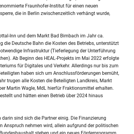
renommierte Fraunhofer-Institut für einen neuen
erre, die in Berlin zwischenzeitlich verhängt wurde,
ottal-Inn und dem Markt Bad Birnbach im Jahr ca.
g die Deutsche Bahn die Kosten des Betriebs, unterstützt
notwendige Infrastruktur (Tieferlegung der Unterführung
hen). Ab Beginn des HEAL-Projekts im Mai 2022 erfolgte
eriums für Digitales und Verkehr. Allerdings nur bis zum
Beteiligten haben sich um Anschlussförderungen bemüht,
hr trugen alle Kosten die Beteiligten Landkreis, Markt
Martin Wagle, MdL hierfür Fraktionsmittel erhalten.
estellt und hätten einen Betrieb über 2024 hinaus
 darin sind sich die Partner einig. Die Finanzierung
n Anspruch nehmen wird, allein aufgrund der politischen
in Bundeshaushalt stehen und ein neues Förderprogramm