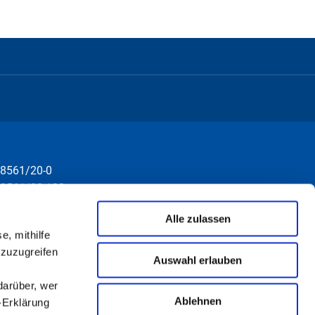
8561/20-0
8561/20-130
nfo@rottal-inn.de
Alle zulassen
e, mithilfe
 zuzugreifen
Auswahl erlauben
darüber, wer
Ablehnen
-Erklärung