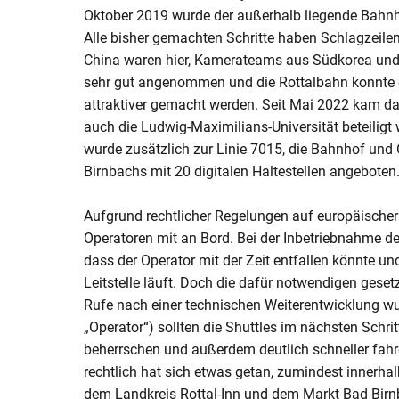
Oktober 2019 wurde der außerhalb liegende Bahnh
Alle bisher gemachten Schritte haben Schlagzeile
China waren hier, Kamerateams aus Südkorea und 
sehr gut angenommen und die Rottalbahn konnte d
attraktiver gemacht werden. Seit Mai 2022 kam da
auch die Ludwig-Maximilians-Universität beteiligt
wurde zusätzlich zur Linie 7015, die Bahnhof und 
Birnbachs mit 20 digitalen Haltestellen angeboten
Aufgrund rechtlicher Regelungen auf europäischer 
Operatoren mit an Bord. Bei der Inbetriebnahme d
dass der Operator mit der Zeit entfallen könnte u
Leitstelle läuft. Doch die dafür notwendigen geset
Rufe nach einer technischen Weiterentwicklung wurd
„Operator“) sollten die Shuttles im nächsten Schrit
beherrschen und außerdem deutlich schneller fahre
rechtlich hat sich etwas getan, zumindest innerhal
dem Landkreis Rottal-Inn und dem Markt Bad Birnb