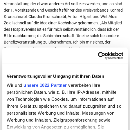
Veranstaltung der etwas anderen Art sollte es werden, und so sind
der 1. Vorsitzende und Geschäftsführer des Kreisverbands Konrad
Kronschnabl, Claudia Kronschnabl, Anton Hilgart und Wirt Alois
Zoidl schnell auf die Idee einer Kochshow gekommen. „Als Mitglied
des Hospizvereins ist es für mich selbstverständlich, dass ich der
Bitte nachkomme, die Schirmherrschaft für eine solch besondere
Benefizveranstaltung zu übernehmen. Ich bin mir sicher, der
Kreisverband hat hier eine sehr gute Idee, die von unseren
Bürgerinnen und Bürgern gerne angenommen wird. Denn wie sagt
man so schön: Essen und Trinken hält Leib und Seele zusammen
und wenn man dabei noch etwas für den guten Zweck tun kann, ist
es umso schöner“, so Landrat Michael Fahmüller zur Veranstaltung.
Verantwortungsvoller Umgang mit Ihren Daten
Auch die ehemalige Rottaler Mostkönigin Juliane Eder ist nach wie
Wir und
unsere 1022 Partner
verarbeiten Ihre
vor aktiv im Kreisverband und wird an der Kochshow mitwirken. Die
persönlichen Daten, wie z. B. Ihre IP-Adresse, mithilfe
Benefizkochshow am 19. Juli um 17 Uhr im Gasthaus Zoidl in
von Technologien wie Cookies, um Informationen auf
Hebertsfelden soll den bekannten Fernsehshows nachempfunden
werden. So können die Besucher live beobachten, wie Alois Zoidl,
Ihrem Gerät zu speichern und darauf zuzugreifen und so
Anton Hilgart und weitere Mitglieder des Kreisverbands unter der
personalisierte Werbung und Inhalte, Messungen von
Moderation von Liedermacher und Kabarettist Horst Eberl
Werbung und Inhalten, Zielgruppenforschung sowie
miteinander am Herd stehen und typisch bayerische und auch
Entwicklung von Angeboten zu ermöglichen. Sie