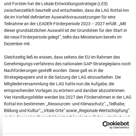
und Forsten hat die Lokale Entwicklungsstrategie (LES)
zwischenzeitlich beurteilt und entschieden, dass die LAG Rottal-Inn
die im Vorfeld definierten Auswahlvoraussetzungen für eine
Teilnahme an der LEADER-Förderperiode 2023 – 2027 erfüllt. „Mit
dieser grundsätzlichen Auswahl ist der Grundstein für den Start in
die neue Förderperiode gelegt“, teilte das Ministerium bereits im
Dezember mit.
Gleichzeitig ließ es wissen, dass seitens der EU im Rahmen des
Genehmigungs-verfahrens des nationalen GAP-Strategieplans noch
Nachforderungen gestellt wurden. Diese galt es in die
Strategiepapiere und in die Satzung der LAG einzuarbeiten. Die
Mitgliederversammlung der LAG hatte nun die Aufgabe, die
entsprechenden Vorlagen zu erörtern und darüber abzustimmen.
Vier Handlungsfelder werden bis 2027 den Förderrahmen in der LAG
Rottal-Inn bestimmen: „Ressourcen- und Klimaschutz“, „Teilhabe,
Bildung und Kultur“, „Vitale Orte“ sowie „Regionale Wertschöpfung“.
Jedes dieser Handlungsfelder ist mit konkreten Zielen unterlegt und
jedes Projekt muss einem dieser Ziele zuzuordnen sein.