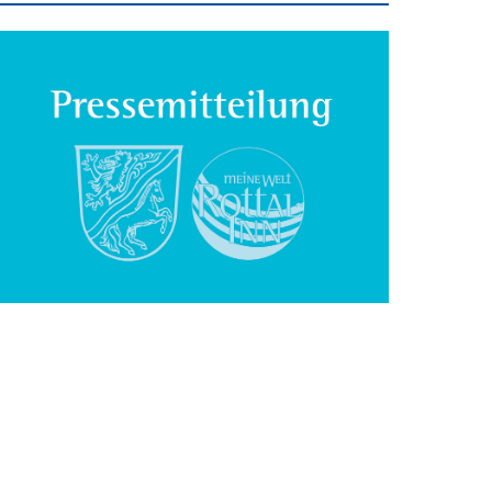
inspauschale des
heine