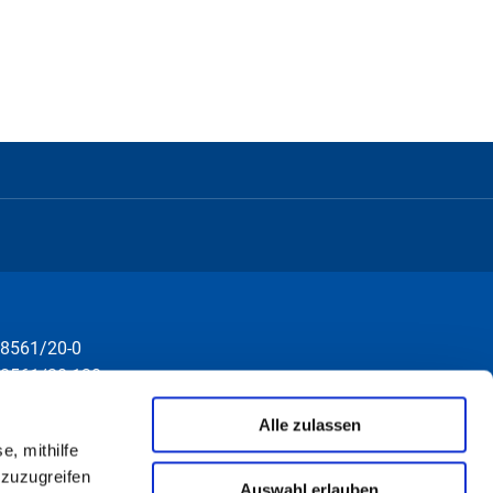
8561/20-0
8561/20-130
nfo@rottal-inn.de
Alle zulassen
e, mithilfe
 zuzugreifen
Auswahl erlauben