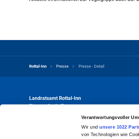
Rottal-Inn
Presse
Presse - Detail
Landratsamt Rottal-Inn
Ringstraße 4 - 7
84347 Pfarrkirchen
Verantwortungsvoller Um
Wir und
unsere 1022 Part
Öffnungszeiten
von Technologien wie Cook
Mo bis Fr 8.00 - 12.00 Uhr