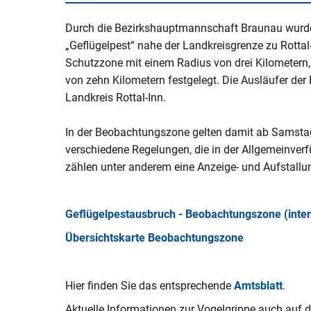
V
Naturerlebnisse
Öko-Modellre
W
Durch die Bezirkshauptmannschaft Braunau wurde
Weiterbetrie
„Geflügelpest“ nahe der Landkreisgrenze zu Rotta
Frauenstein
Radtouren & Wanderwege
Breitband
B
Schutzzone mit einem Radius von drei Kilometer
b
Wiederinbetr
Museen & Ausstellungsorte
Stiftung Kin
von zehn Kilometern festgelegt. Die Ausläufer de
Holzfeuerun
Landkreis Rottal-Inn.
Veranstaltungen
Europareserv
Raumverträgl
In der Beobachtungszone gelten damit ab Samstag,
Leitungsneu
Badespaß
Rottal-Inn br
verschiedene Regelungen, die in der Allgemeinverf
Simbach II
Region
zählen unter anderem eine Anzeige- und Aufstallun
Essen & Trinken
Koordnierung
Maßnahmen
Rottaler Hoftour
Geflügelpestausbruch - Beobachtungszone (inter
Integrations
Rottaler Mostwochen
Übersichtskarte Beobachtungszone
LEADER
Besucherlenkung am Unteren In
Hier finden Sie das entsprechende
Amtsblatt
.
Bürgerinfopor
Aktuelle Informationen zur Vogelgrippe auch auf 