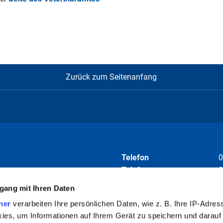
Zurück zum Seitenanfang
Telefon
0
Telefax
0
E-Mail
i
gang mit Ihren Daten
ner
verarbeiten Ihre persönlichen Daten, wie z. B. Ihre IP-Adress
Folgen Sie uns auf
ies, um Informationen auf Ihrem Gerät zu speichern und darauf