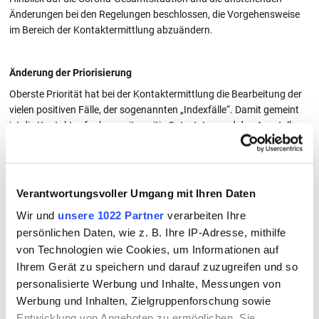
Änderungen bei den Regelungen beschlossen, die Vorgehensweise
im Bereich der Kontaktermittlung abzuändern.
Änderung der Priorisierung
Oberste Priorität hat bei der Kontaktermittlung die Bearbeitung der
vielen positiven Fälle, der sogenannten „Indexfälle“. Damit gemeint
ist die Kontaktaufnahme mit positiv Getesteten und das Ausstellen
von Quarantänebescheinigungen, die viele insbesondere zur Vorlage
bei ihrem Arbeitgeber benötigen. Die Ermittlung von
Kontaktpersonen, die sich aufgrund der Vielzahl der Fälle und der
geltenden Regelungen (geöffnete Discos ohne Maskenpflicht etc.)
Verantwortungsvoller Umgang mit Ihren Daten
ohnehin zunehmend problematisch gestaltete, wird weiter
Wir und
unsere 1022 Partner
verarbeiten Ihre
zurückgefahren und erfolgt nur noch bei vulnerablen
persönlichen Daten, wie z. B. Ihre IP-Adresse, mithilfe
Kontaktpersonen (Heime, etc.). Positiv Getestete werden daher
von Technologien wie Cookies, um Informationen auf
gebeten, ihre direkten Kontakte selbst über ihre Corona-Infektion zu
Ihrem Gerät zu speichern und darauf zuzugreifen und so
informieren. Allen direkten Kontaktpersonen legt das Landratsamt
eine vorrübergehende Kontaktreduzierung bzw. freiwillige
personalisierte Werbung und Inhalte, Messungen von
Selbstisolierung und vor allem eine stetige Testung durch
Werbung und Inhalten, Zielgruppenforschung sowie
Schnelltests nahe.
Entwicklung von Angeboten zu ermöglichen. Sie