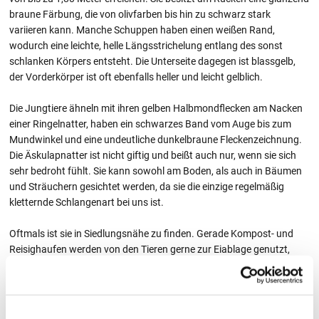
braune Färbung, die von olivfarben bis hin zu schwarz stark
variieren kann. Manche Schuppen haben einen weißen Rand,
wodurch eine leichte, helle Längsstrichelung entlang des sonst
schlanken Körpers entsteht. Die Unterseite dagegen ist blassgelb,
der Vorderkörper ist oft ebenfalls heller und leicht gelblich.
Die Jungtiere ähneln mit ihren gelben Halbmondflecken am Nacken
einer Ringelnatter, haben ein schwarzes Band vom Auge bis zum
Mundwinkel und eine undeutliche dunkelbraune Fleckenzeichnung.
Die Äskulapnatter ist nicht giftig und beißt auch nur, wenn sie sich
sehr bedroht fühlt. Sie kann sowohl am Boden, als auch in Bäumen
und Sträuchern gesichtet werden, da sie die einzige regelmäßig
kletternde Schlangenart bei uns ist.
Oftmals ist sie in Siedlungsnähe zu finden. Gerade Kompost- und
Reisighaufen werden von den Tieren gerne zur Eiablage genutzt,
weshalb hier ggf. Gartenbesitzer ein offenes Auge haben sollten.
Aber auch in Schuppen und anderen Nebengebäuden wurden
Äskulapnattern hin und wieder angetroffen.