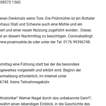
. 08573 1360.
enen Denkmals seine Tore. Die Prühmühle ist ein Rottaler
hnhaus Stall und Scheune auch eine Mühle und ein
viert und einer neuen Nutzung zugeführt worden. Dieser,
nd an diesem Nachmittag zu besichtigen. Coronabedingt
r www.pruemuehle.de oder unter der Tel. 0176 99396748.
ittag eine Führung statt bei der die besondere
ewerkes vorgestellt und erklärt wird. Beginn der
nmeldung erforderlich, im Internet unter
96748. Keine Teilnahmegebühr
historiker“ Werner Nagel durch das unbekannte Gern!?,
ährt einen lebendigen Einblick, in die Geschichte des