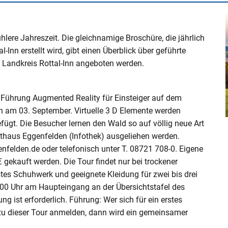
Denkmalschutz
Kaminkehrerwesen
Schülerbeförderung
erbrennungsmotoranlagen – 44. BImSchV
gion Rottal-Inn
assergefährdende Stoffe
Jobcenter Rottal-Inn
Selbsthilfegruppen im Landkreis
Ehrenamt
b Innkraftwerk Ering-
Ukraine Hilfe
Elternbriefe - Tipps & Tricks für Eltern
Sozialhilfe
Bodenrichtwerte
Katastrophenschutz
Kreisbauhof - Straßenunterhalt
auvorhaben – Fachliche Ansprechpartner
Jobs & Karriere am Landratsamt Rottal-Inn
Schwangerschaftsberatung
Fachstelle für Pflege- und
hlere Jahreszeit. Die gleichnamige Broschüre, die jährlich
ei Ihrem Antragsverfahren
Integrationslotse
Jugendgerichtshilfe
Behinderteneinrichtungen
Sportförderung - Vere
Gutachterausschuss
Brandschutz
Tiefbau - Straßen- und Brückenneubau
nn erstellt wird, gibt einen Überblick über geführte
iebnahme älterer
Freistaates Bayern
der forschen
Schülerbeförderung
Betreuungsstelle
 Landkreis Rottal-Inn angeboten werden.
gen nach 1. BImSchV
Personenstandsrecht
Jugendschutz & Schulversäumnisse
Flüchtlings- und Integrationsberatung
Wohnberechtigungsscheine
Landwirtschaft
Verkehrsinformationen
Versicherungsamt
at Unterer Inn
Weiterführende Schulen im Landkreis
Gesundheitsregion plus
ichkeitsprüfung: 380-kV-
Rottal-Inn
Jugendsozialarbeit an Schulen - JaS
Gleichstellungsstelle
Wohnraumförderung
Versammlungs- und allg. Sicherheitsrecht
ÖPNV
e Führung Augmented Reality für Einsteiger auf dem
bauvorhaben Burghausen -
Wohnberechtigungssc
ingt´s - Lieferdienste in der
Kindertrauerkoffer Rottal-Inn
n am 03. September. Virtuelle 3 D Elemente werden
Kindertagesbetreuung
Integrationsfachdienst (IFD) Niederbayern
Bauleitplanung
Verwaltungsvollzug, Gesundheits- und
fügt. Die Besucher lernen den Wald so auf völlig neue Art
Wohngeld
Schwimmen lernen
Veterinäramt
thaus Eggenfelden (Infothek) ausgeliehen werden.
sstelle für ökologische
Netzwerk frühe Kindheit - KoKi
Integrationslotse
nfelden.de oder telefonisch unter T. 08721 708-0. Eigene
 gekauft werden. Die Tour findet nur bei trockener
lotse
stes Schuhwerk und geeignete Kleidung für zwei bis drei
:00 Uhr am Haupteingang an der Übersichtstafel des
n
 ist erforderlich. Führung: Wer sich für ein erstes
 zu dieser Tour anmelden, dann wird ein gemeinsamer
tal "Mittendrin Rottal-Inn"