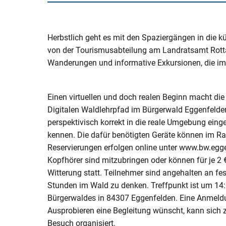
V
Naturerlebnisse
Öko-Modellre
W
Weiterbetrie
Frauenstein
Radtouren & Wanderwege
Breitband
B
Herbstlich geht es mit den Spaziergängen in die kü
b
von der Tourismusabteilung am Landratsamt Rottal-I
Wiederinbetr
Museen & Ausstellungsorte
Stiftung Kin
Wanderungen und informative Exkursionen, die im
Holzfeuerun
Veranstaltungen
Europareserv
Raumverträgl
Einen virtuellen und doch realen Beginn macht di
Leitungsneu
Badespaß
Rottal-Inn br
Digitalen Waldlehrpfad im Bürgerwald Eggenfelde
Simbach II
Region
perspektivisch korrekt in die reale Umgebung einge
Essen & Trinken
kennen. Die dafür benötigten Geräte können im Ra
Koordnierung
Maßnahmen
Reservierungen erfolgen online unter www.bw.egge
Rottaler Hoftour
Kopfhörer sind mitzubringen oder können für je 2 €
Integrations
Rottaler Mostwochen
Witterung statt. Teilnehmer sind angehalten an fe
Stunden im Wald zu denken. Treffpunkt ist um 14
LEADER
Besucherlenkung am Unteren In
Bürgerwaldes in 84307 Eggenfelden. Eine Anmeldung
Ausprobieren eine Begleitung wünscht, kann sich
Bürgerinfopor
Besuch organisiert.