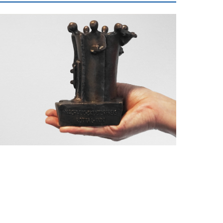
inspauschale des
heine