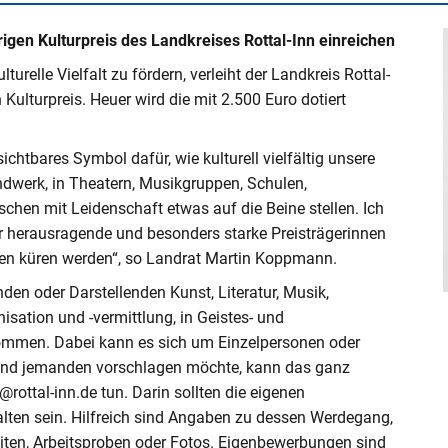
Denkmalschutz
Kaminkehrerwesen
Schülerbeförderung
erbrennungsmotoranlagen – 44. BImSchV
gion Rottal-Inn
assergefährdende Stoffe
Jobcenter Rottal-Inn
Selbsthilfegruppen im Landkreis
Ehrenamt
hrigen Kulturpreis des Landkreises Rottal-Inn einreichen
b Innkraftwerk Ering-
Ukraine Hilfe
Elternbriefe - Tipps & Tricks für Eltern
Sozialhilfe
Bodenrichtwerte
Katastrophenschutz
Kreisbauhof - Straßenunterhalt
auvorhaben – Fachliche Ansprechpartner
Jobs & Karriere am Landratsamt Rottal-Inn
Schwangerschaftsberatung
Fachstelle für Pflege- und
relle Vielfalt zu fördern, verleiht der Landkreis Rottal-
ei Ihrem Antragsverfahren
Integrationslotse
Jugendgerichtshilfe
Behinderteneinrichtungen
Sportförderung - Vere
Gutachterausschuss
Brandschutz
Tiefbau - Straßen- und Brückenneubau
Kulturpreis. Heuer wird die mit 2.500 Euro dotiert
iebnahme älterer
Freistaates Bayern
der forschen
Schülerbeförderung
Betreuungsstelle
gen nach 1. BImSchV
Personenstandsrecht
Jugendschutz & Schulversäumnisse
Flüchtlings- und Integrationsberatung
Wohnberechtigungsscheine
Landwirtschaft
Verkehrsinformationen
Versicherungsamt
sichtbares Symbol dafür, wie kulturell vielfältig unsere
at Unterer Inn
Weiterführende Schulen im Landkreis
Gesundheitsregion plus
ichkeitsprüfung: 380-kV-
Rottal-Inn
Jugendsozialarbeit an Schulen - JaS
Gleichstellungsstelle
andwerk, in Theatern, Musikgruppen, Schulen,
Wohnraumförderung
Versammlungs- und allg. Sicherheitsrecht
ÖPNV
bauvorhaben Burghausen -
Wohnberechtigungssc
ingt´s - Lieferdienste in der
Kindertrauerkoffer Rottal-Inn
nschen mit Leidenschaft etwas auf die Beine stellen. Ich
Kindertagesbetreuung
Integrationsfachdienst (IFD) Niederbayern
Bauleitplanung
Verwaltungsvollzug, Gesundheits- und
er herausragende und besonders starke Preisträgerinnen
Wohngeld
Schwimmen lernen
Veterinäramt
ngen küren werden“, so Landrat Martin Koppmann.
sstelle für ökologische
Netzwerk frühe Kindheit - KoKi
Integrationslotse
den oder Darstellenden Kunst, Literatur, Musik,
sation und -vermittlung, in Geistes- und
lotse
ommen. Dabei kann es sich um Einzelpersonen oder
 und jemanden vorschlagen möchte, kann das ganz
n
@rottal-inn.de tun. Darin sollten die eigenen
lten sein. Hilfreich sind Angaben zu dessen Werdegang,
tal "Mittendrin Rottal-Inn"
iten, Arbeitsproben oder Fotos. Eigenbewerbungen sind