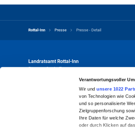
Rottal-Inn
Presse
Presse - Detail
Landratsamt Rottal-Inn
Ringstraße 4 - 7
84347 Pfarrkirchen
Verantwortungsvoller Um
Wir und
unsere 1022 Part
Öffnungszeiten
von Technologien wie Cook
Mo bis Fr 8.00 - 12.00 Uhr
und so personalisierte We
Mo und Do 13.30 - 16.00 Uhr
Zielgruppenforschung sowi
Ihre Daten für welche Zwec
Um Wartezeiten zu vermeiden, wird eine vorherige Terminverein
oder durch Klicken auf da
auch außerhalb der angegebenen Öffnungszeiten vereinbart werd