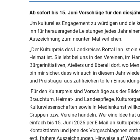
V
Naturerlebnisse
Öko-Modellre
W
Ab sofort bis 15. Juni Vorschläge für den diesjä
Weiterbetrie
Frauenstein
Radtouren & Wanderwege
Breitband
B
Um kulturelles Engagement zu würdigen und die kultu
b
Inn für herausragende Leistungen jedes Jahr einen 
Wiederinbetr
Museen & Ausstellungsorte
Stiftung Kin
Auszeichnung zum neunten Mal verliehen.
Holzfeuerun
„Der Kulturpreis des Landkreises Rottal-Inn ist ein 
Veranstaltungen
Europareserv
Raumverträgl
Heimat ist. Sie lebt bei uns in den Vereinen, im H
Leitungsneu
Badespaß
Rottal-Inn br
Bürgerinitiativen, Ateliers und überall dort, wo Me
Simbach II
Region
bin mir sicher, dass wir auch in diesem Jahr wied
Essen & Trinken
und Preisträger aus zahlreichen tollen Einsendu
Koordnierung
Maßnahmen
Für den Kulturpreis sind Vorschläge aus der Bilden
Rottaler Hoftour
Brauchtum, Heimat- und Landespflege, Kulturorgani
Integrations
Rottaler Mostwochen
Kulturwissenschaften sowie in Medienkunst willk
Gruppen bzw. Vereine handeln. Wer eine Idee hat
LEADER
Besucherlenkung am Unteren In
einfach bis 15. Juni 2026 per E-Mail an kulturpreis
Kontaktdaten und jene des Vorgeschlagenen entha
Bürgerinfopor
evtl. frühere Auszeichnungen, Hinweise auf Webse