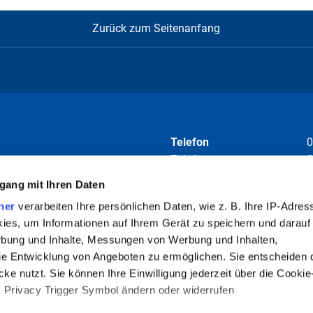
Zurück zum Seitenanfang
Telefon
0
Telefax
0
E-Mail
i
gang mit Ihren Daten
ner
verarbeiten Ihre persönlichen Daten, wie z. B. Ihre IP-Adress
Folgen Sie uns auf
ies, um Informationen auf Ihrem Gerät zu speichern und darauf
rbung und Inhalte, Messungen von Werbung und Inhalten,
e Entwicklung von Angeboten zu ermöglichen. Sie entscheiden 
ke nutzt. Sie können Ihre Einwilligung jederzeit über die Cookie
barung empfohlen. Termine können
s Privacy Trigger Symbol ändern oder widerrufen
en.