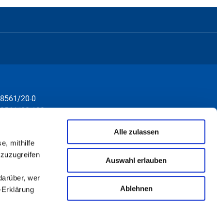
8561/20-0
8561/20-130
nfo@rottal-inn.de
Alle zulassen
e, mithilfe
 zuzugreifen
Auswahl erlauben
darüber, wer
Ablehnen
-Erklärung