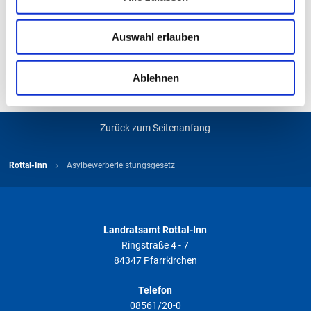
analysieren. Außerdem geben wir Informationen zu Ihrer
08561/20-77578
Verwendung unserer Website an unsere Partner für
Auswahl erlauben
soziale Medien, Werbung und Analysen weiter. Unsere
E-Mail
Partner führen diese Informationen möglicherweise mit
Jetzt Kontakt aufnehmen
weiteren Daten zusammen, die Sie ihnen bereitgestellt
Ablehnen
haben oder die sie im Rahmen Ihrer Nutzung der Dienste
gesammelt haben. Weitere Informationen finden Sie in
unserer
Datenschutzerklärung
.
Zurück zum Seitenanfang
Rottal-Inn
Asylbewerberleistungsgesetz
Landratsamt Rottal-Inn
Ringstraße 4 - 7
84347 Pfarrkirchen
Telefon
08561/20-0