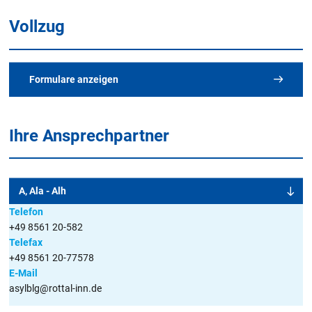
Vollzug
Formulare anzeigen
Ihre Ansprechpartner
Alle Merkblätter und Formulare
im Überblick
A, Ala - Alh
Telefon
+49 8561 20-582
A
B
C
D
E
F
G
H
I
J
K
Telefax
+49 8561 20-77578
L
M
N
O
P
Q
R
S
T
U
V
E-Mail
asylblg@rottal-inn.de
W
X
Y
Z
Alle