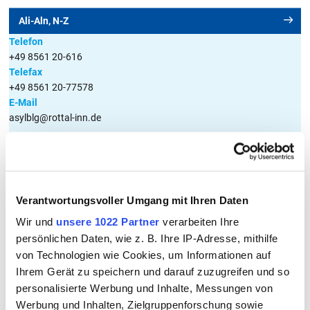
Ali-Aln, N-Z
Telefon
Y
+49 8561 20-616
Telefax
+49 8561 20-77578
Für diesen Buchstaben sind keine Dateien hinterlegt
E-Mail
asylblg@rottal-inn.de
Alo-Alz, B
Telefon
+49 8561 20-581
Verantwortungsvoller Umgang mit Ihren Daten
Telefax
Wir und
unsere 1022 Partner
verarbeiten Ihre
+49 8561 20-77578
persönlichen Daten, wie z. B. Ihre IP-Adresse, mithilfe
E-Mail
von Technologien wie Cookies, um Informationen auf
AsylbLG@rottal-inn.de
Ihrem Gerät zu speichern und darauf zuzugreifen und so
personalisierte Werbung und Inhalte, Messungen von
C-M
Werbung und Inhalten, Zielgruppenforschung sowie