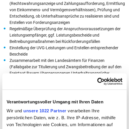
(Rechtswahrungsanzeige und Zahlungsaufforderung, Ermittlung
von Einkommens- und Vermögensverhältnissen), Prüfung und
Entscheidung, ob Unterhaltsansprüche zu realisieren sind und
Erstellen von Forderungsanzeigen
Regelmäßige Überprüfung der Anspruchsvoraussetzungen der
Leistungsempfänger, ggf. Leistungsbescheide und
Beitreibungsmaßnahmen bei Rückforderungsfällen
Einstellung der UVG-Leistungen und Erstellen entsprechender
Bescheide
Zusammenarbeit mit den Landesämtern für Finanzen
(Fallabgabe zur Titulierung und Zwangsbeitreibung der auf den
Freistaat Bayern übergegangenen Unterhaltsansprüche;
Sachstandberichte), den Beiständen des Jugendamtes und des
Jobcenters
Beitreibungsversuche bzw. Überwachung des Prozessverlaufs,
der Zahlungseingänge, Entscheidung über Ratenzahlung,
Verantwortungsvoller Umgang mit Ihren Daten
Stundung und Niederschlagung
Wir und
unsere 1022 Partner
verarbeiten Ihre
Regelmäßiger Datenaustausch mit der Staatsoberkasse Bayern
(Erstellen von Auszahlungsläufen, tägliche Datenverarbeitung
persönlichen Daten, wie z. B. Ihre IP-Adresse, mithilfe
der eingegangenen Rückzahlungen)
von Technologien wie Cookies, um Informationen auf