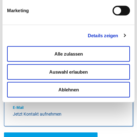
Erfahren Sie mehr darüber, wie Ihre persönlichen Daten
Marketing
verarbeitet werden, und legen Sie Ihre Präferenzen im
Kontakt
Abschnitt Einzelheiten
fest.
So erreichen Sie uns
Landratsamt Rottal-Inn
Details zeigen
Wir verwenden Cookies, um Inhalte und Anzeigen zu
Ringstraße 4 - 7
personalisieren, Funktionen für soziale Medien anbieten
84347 Pfarrkirchen
zu können und die Zugriffe auf unsere Website zu
Alle zulassen
analysieren. Außerdem geben wir Informationen zu Ihrer
Telefon
Verwendung unserer Website an unsere Partner für
08561/20-551, -562, -569
Auswahl erlauben
soziale Medien, Werbung und Analysen weiter. Unsere
Partner führen diese Informationen möglicherweise mit
Telefax
weiteren Daten zusammen, die Sie ihnen bereitgestellt
Ablehnen
08561/20-77607
haben oder die sie im Rahmen Ihrer Nutzung der Dienste
gesammelt haben. Weitere Informationen finden Sie in
E-Mail
unserer
Datenschutzerklärung
.
Jetzt Kontakt aufnehmen