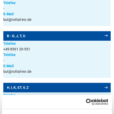
Telefax
A
B
C
D
E
F
G
H
I
J
K
-
E-Mail
L
M
N
O
P
Q
R
S
T
U
V
but@rottal-inn.de
W
X
Y
Z
Alle
B - G, J, T, U
Telefon
+49 8561 20-551
U
Telefax
-
E-Mail
Für diesen Buchstaben sind keine Dateien hinterlegt
but@rottal-inn.de
H, I, K, ST, V, Z
Telefon
+49 8561 20-562
Telefax
-