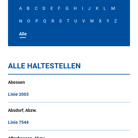
A
B
C
D
E
F
G
H
I
J
K
L
M
N
O
P
Q
R
S
T
U
V
W
X
Y
Z
Alle
ALLE HALTESTELLEN
Abessen
Linie 2003
Absdorf, Abzw.
Linie 7544