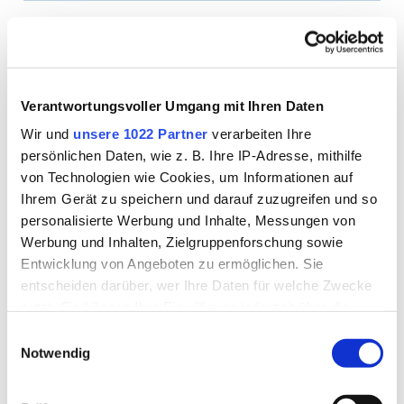
Arnstorf, Pfarrkirchener Straße
Linie 6213
,
Linie 6257
Verantwortungsvoller Umgang mit Ihren Daten
Asbach, Sager
Wir und
unsere 1022 Partner
verarbeiten Ihre
Linie 7535
persönlichen Daten, wie z. B. Ihre IP-Adresse, mithilfe
von Technologien wie Cookies, um Informationen auf
Asbach, Schöpf
Ihrem Gerät zu speichern und darauf zuzugreifen und so
personalisierte Werbung und Inhalte, Messungen von
Linie 7535
Werbung und Inhalten, Zielgruppenforschung sowie
Entwicklung von Angeboten zu ermöglichen. Sie
Asenham
entscheiden darüber, wer Ihre Daten für welche Zwecke
Linie 33
nutzt. Sie können Ihre Einwilligung jederzeit über die
Cookie-Erklärung oder durch Klicken auf das Privacy
Einwilligungsauswahl
Trigger Symbol ändern oder widerrufen
Asperting, Abzw. Pottenau
Notwendig
Linie 6214
Wenn Sie es erlauben, würden wir auch gerne: