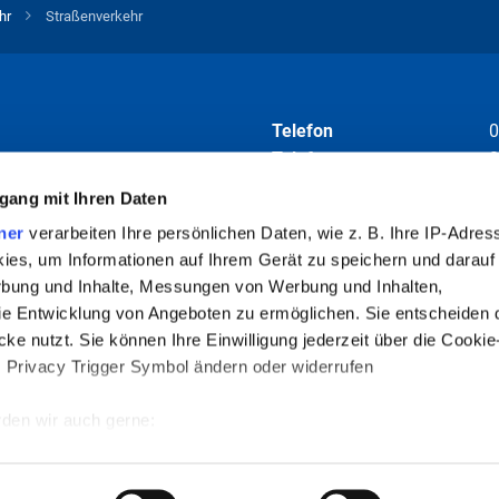
h mit EU-Lizenz (60€) 120,00€
hr
Straßenverkehr
25,00€
kunde 30,00€
Telefon
0
Telefax
0
migung 100,00€
E-Mail
i
gang mit Ihren Daten
ner
verarbeiten Ihre persönlichen Daten, wie z. B. Ihre IP-Adress
Folgen Sie uns auf
Urkunde 25,00€
ies, um Informationen auf Ihrem Gerät zu speichern und darauf
rbung und Inhalte, Messungen von Werbung und Inhalten,
e Entwicklung von Angeboten zu ermöglichen. Sie entscheiden 
ke nutzt. Sie können Ihre Einwilligung jederzeit über die Cookie
barung empfohlen. Termine können
s Privacy Trigger Symbol ändern oder widerrufen
en.
den wir auch gerne:
re geografische Lage erfassen, welche bis auf einige Meter gena
es Scannen nach bestimmten Merkmalen (Fingerprinting) identifiz
Aktuelles
Pressestelle
Rechtshelfsbelehrung