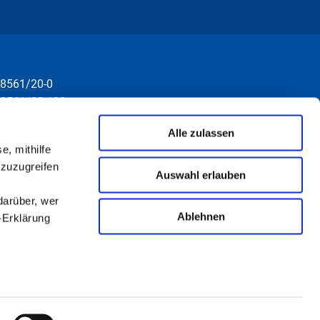
8561/20-0
8561/20-130
nfo@rottal-inn.de
Alle zulassen
e, mithilfe
 zuzugreifen
Auswahl erlauben
darüber, wer
Ablehnen
-Erklärung
u sein können
ieren
Kontakt
Impressum
Datenschutz
Sitemap