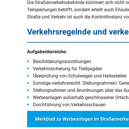
Die Straßenverkehrsbehörde kümmert sich nicht nu
V
Naturerlebnisse
Öko-Modellre
W
Teilsperrungen betrifft, sondern erteilt auch Erla
Weiterbetrie
Straße und Verkehr ist auch die Kontrollinstanz 
Frauenstein
Radtouren & Wanderwege
Breitband
B
b
Verkehrsregelnde und ver
Wiederinbetr
Museen & Ausstellungsorte
Stiftung Kin
Holzfeuerun
Veranstaltungen
Europareserv
Raumverträgl
Aufgabenbereiche:
Leitungsneu
Badespaß
Rottal-Inn br
Beschilderungsanordnungen
Simbach II
Region
Verkehrssicherung für Treibjagden
Essen & Trinken
Überprüfung von Schulwegen und Haltestellen
Koordnierung
Sonstige verkehrsrechtl. Stellungnahmen/ Ge
Maßnahmen
Rottaler Hoftour
Stellungnahmen und Anordnungen über das Aufs
Integrations
Werbeanlagen außerhalb geschlossener Ortsch
Rottaler Mostwochen
Durchführung von Verkehrsschauen
LEADER
Besucherlenkung am Unteren In
Merkblatt zu Werbeanlagen im Straßenverke
Bürgerinfopor