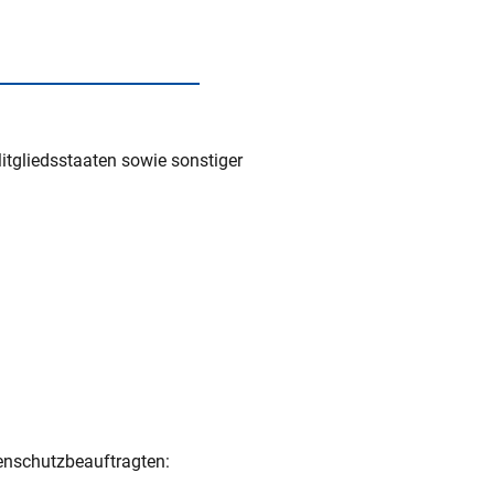
inspauschale des
tgliedsstaaten sowie sonstiger
heine
enschutzbeauftragten: