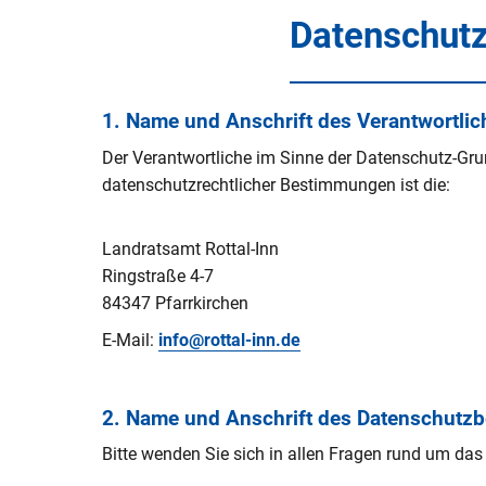
V
Datenschut
Naturerlebnisse
Öko-Modellre
W
Weiterbetrie
Frauenstein
Radtouren & Wanderwege
Breitband
B
b
1. Name und Anschrift des Verantwortlic
Wiederinbetr
Museen & Ausstellungsorte
Stiftung Kin
Holzfeuerun
Der Verantwortliche im Sinne der Datenschutz-Gru
Veranstaltungen
Europareserv
datenschutzrechtlicher Bestimmungen ist die:
Raumverträgl
Leitungsneu
Badespaß
Rottal-Inn br
Simbach II
Region
Landratsamt Rottal-Inn
Essen & Trinken
Ringstraße 4-7
Koordnierung
84347 Pfarrkirchen
Maßnahmen
Rottaler Hoftour
E-Mail:
info@rottal-inn.de
Integrations
Rottaler Mostwochen
LEADER
2. Name und Anschrift des Datenschutzb
Besucherlenkung am Unteren In
Bitte wenden Sie sich in allen Fragen rund um da
Bürgerinfopor