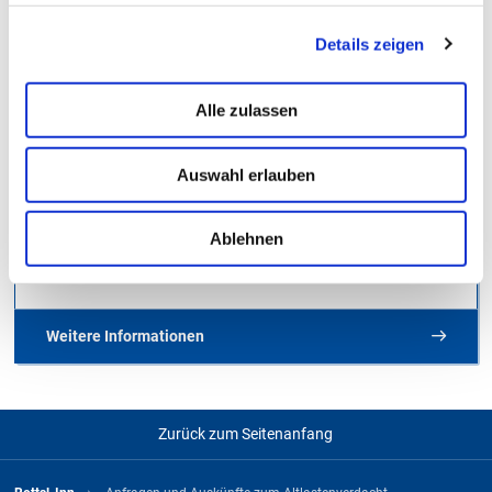
Ringstraße 4 - 7
84347 Pfarrkirchen
Details zeigen
Wir verwenden Cookies, um Inhalte und Anzeigen zu
personalisieren, Funktionen für soziale Medien anbieten
Telefon
zu können und die Zugriffe auf unsere Website zu
08561/20-398
Alle zulassen
analysieren. Außerdem geben wir Informationen zu Ihrer
Verwendung unserer Website an unsere Partner für
Telefax
Auswahl erlauben
soziale Medien, Werbung und Analysen weiter. Unsere
08561/20-353
Partner führen diese Informationen möglicherweise mit
weiteren Daten zusammen, die Sie ihnen bereitgestellt
Ablehnen
E-Mail
haben oder die sie im Rahmen Ihrer Nutzung der Dienste
Jetzt Kontakt aufnehmen
gesammelt haben. Weitere Informationen finden Sie in
unserer
Datenschutzerklärung
.
Weitere Informationen
Bayerisches Landesamt für Umwelt - Altes Lasten – Neue
Chancen
Zurück zum Seitenanfang