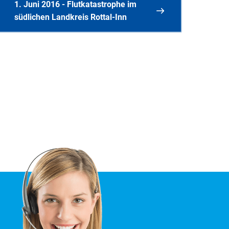
1. Juni 2016 - Flutkatastrophe im
Überschwemmungsgebiete
südlichen Landkreis Rottal-Inn
(Umweltatlas Bayern)
Video des StMUV