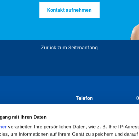
Kontakt aufnehmen
I
J
K
L
M
N
O
P
Q
R
Alle
Zurück zum Seitenanfang
en hinterlegt
Telefon
0
Telefax
0
E-Mail
i
gang mit Ihren Daten
ner
verarbeiten Ihre persönlichen Daten, wie z. B. Ihre IP-Adress
Folgen Sie uns auf
ies, um Informationen auf Ihrem Gerät zu speichern und darauf