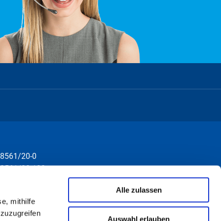
8561/20-0
8561/20-130
nfo@rottal-inn.de
Alle zulassen
e, mithilfe
 zuzugreifen
Auswahl erlauben