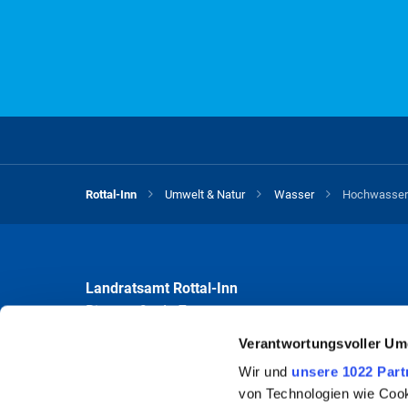
A
B
C
D
E
F
G
H
S
T
U
V
W
X
Y
Z
V
Rottal-Inn
Umwelt & Natur
Wasser
Hochwasser
Für diesen Buchstaben sind keine Datei
Landratsamt Rottal-Inn
Ringstraße 4 - 7
84347 Pfarrkirchen
Verantwortungsvoller Um
Wir und
unsere 1022 Part
Öffnungszeiten
von Technologien wie Cook
Mo bis Fr 8.00 - 12.00 Uhr