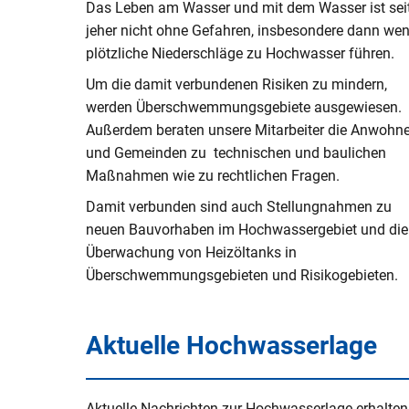
Das Leben am Wasser und mit dem Wasser ist sei
V
Naturerlebnisse
Öko-Modellre
W
jeher nicht ohne Gefahren, insbesondere dann we
Weiterbetrie
plötzliche Niederschläge zu Hochwasser führen.
Frauenstein
Radtouren & Wanderwege
Breitband
B
b
Um die damit verbundenen Risiken zu mindern,
Wiederinbetr
Museen & Ausstellungsorte
Stiftung Kin
werden Überschwemmungsgebiete ausgewiesen.
Holzfeuerun
Außerdem beraten unsere Mitarbeiter die Anwohne
Veranstaltungen
Europareserv
und Gemeinden zu technischen und baulichen
Raumverträgl
Maßnahmen wie zu rechtlichen Fragen.
Leitungsneu
Badespaß
Rottal-Inn br
Simbach II
Region
Damit verbunden sind auch Stellungnahmen zu
Essen & Trinken
neuen Bauvorhaben im Hochwassergebiet und die
Koordnierung
Überwachung von Heizöltanks in
Maßnahmen
Rottaler Hoftour
Überschwemmungsgebieten und Risikogebieten.
Integrations
Rottaler Mostwochen
Aktuelle Hochwasserlage
LEADER
Besucherlenkung am Unteren In
Bürgerinfopor
Aktuelle Nachrichten zur Hochwasserlage erhalten