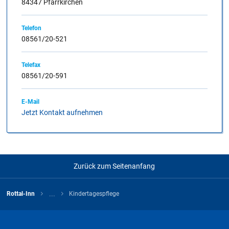
84347 Pfarrkirchen
eine spezielle Infomappe des Landkreises Rottal-Inn.
Telefon
08561/20-521
A
Telefax
08561/20-591
Für diesen Buchstaben sind keine Dateien hinterlegt
E-Mail
Jetzt Kontakt aufnehmen
Zurück zum Seitenanfang
...
Rottal-Inn
Kindertagespflege