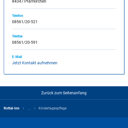
84347 Pfarrkirchen
eine spezielle Infomappe des Landkreises Rottal-Inn.
Telefon
08561/20-521
B
Telefax
08561/20-591
Für diesen Buchstaben sind keine Dateien hinterlegt
E-Mail
Jetzt Kontakt aufnehmen
Zurück zum Seitenanfang
...
Rottal-Inn
Kindertagespflege