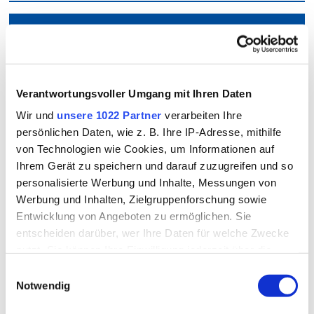
Formulare anzeigen
Zu allen Formularen des Amtes für Öffentliche Sicherheit
Verantwortungsvoller Umgang mit Ihren Daten
& Ordnung
Alle Merkblätter und Formulare
Wir und
unsere 1022 Partner
verarbeiten Ihre
im Überblick
Kontakt
persönlichen Daten, wie z. B. Ihre IP-Adresse, mithilfe
von Technologien wie Cookies, um Informationen auf
So erreichen Sie uns
Ihrem Gerät zu speichern und darauf zuzugreifen und so
Landratsamt Rottal-Inn
personalisierte Werbung und Inhalte, Messungen von
Öffentliche Sicherheit und Ordnung
A
B
C
D
E
F
G
H
I
J
K
Werbung und Inhalten, Zielgruppenforschung sowie
Ringstraße 4 - 7
Entwicklung von Angeboten zu ermöglichen. Sie
84347 Pfarrkirchen
L
M
N
O
P
Q
R
S
T
U
V
entscheiden darüber, wer Ihre Daten für welche Zwecke
W
X
Y
Z
Alle
nutzt. Sie können Ihre Einwilligung jederzeit über die
Telefon
Cookie-Erklärung oder durch Klicken auf das Privacy
08561/20-151, -159
Einwilligungsauswahl
Trigger Symbol ändern oder widerrufen
Notwendig
Telefax