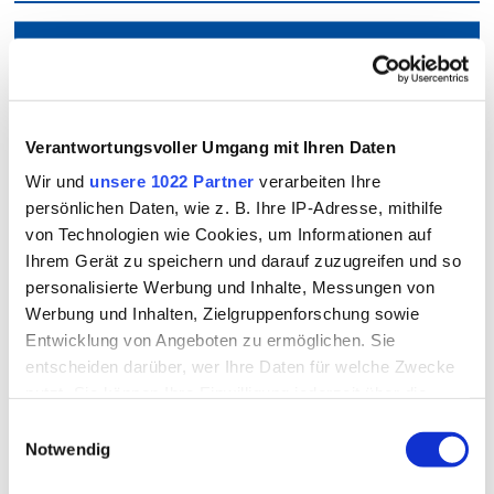
Formulare anzeigen
Zu allen Formularen des Amtes für Öffentliche Sicherheit
Verantwortungsvoller Umgang mit Ihren Daten
& Ordnung
Alle Merkblätter und Formulare
Wir und
unsere 1022 Partner
verarbeiten Ihre
im Überblick
Kontakt
persönlichen Daten, wie z. B. Ihre IP-Adresse, mithilfe
von Technologien wie Cookies, um Informationen auf
So erreichen Sie uns
Ihrem Gerät zu speichern und darauf zuzugreifen und so
Landratsamt Rottal-Inn
personalisierte Werbung und Inhalte, Messungen von
Öffentliche Sicherheit und Ordnung
A
B
C
D
E
F
G
H
I
J
K
Werbung und Inhalten, Zielgruppenforschung sowie
Ringstraße 4 - 7
Entwicklung von Angeboten zu ermöglichen. Sie
84347 Pfarrkirchen
L
M
N
O
P
Q
R
S
T
U
entscheiden darüber, wer Ihre Daten für welche Zwecke
V
W
X
Y
Z
Alle
nutzt. Sie können Ihre Einwilligung jederzeit über die
Telefon
Cookie-Erklärung oder durch Klicken auf das Privacy
08561/20-151, -159
Einwilligungsauswahl
Trigger Symbol ändern oder widerrufen
Notwendig
Telefax