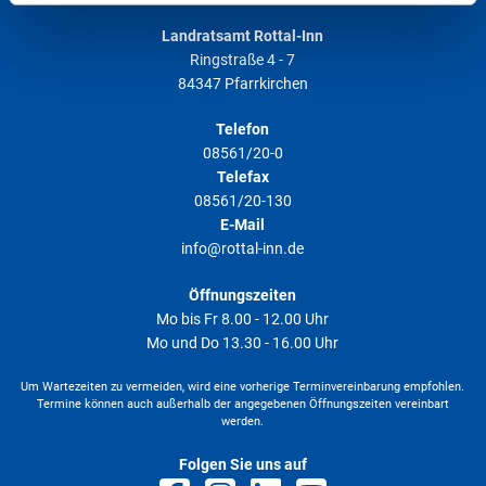
gesammelt haben. Weitere Informationen finden Sie in
LINK
unserer
Datenschutzerklärung
.
Landratsamt Rottal-Inn
Ringstraße 4 - 7
Dateigröße
0 B
Datum
84347 Pfarrkirchen
Download
Telefon
08561/20-0
Telefax
Kfz-Zulassung - Auskunft aus dem
08561/20-130
Fahrzeugregister (122110)
E-Mail
LINK
info@rottal-inn.de
Dateigröße
0 B
Datum
Öffnungszeiten
Mo bis Fr 8.00 - 12.00 Uhr
Download
Mo und Do 13.30 - 16.00 Uhr
Um Wartezeiten zu vermeiden, wird eine vorherige Terminvereinbarung empfohlen.
Termine können auch außerhalb der angegebenen Öffnungszeiten vereinbart
Kfz-Zulassung - Einfuhr aus dem Ausland
PDF
werden.
Folgen Sie uns auf
Dateigröße
33 KB
Datum
19.03.2025