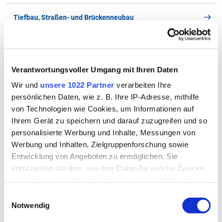
Kfz-Zulassung - Antrag auf
Ausnahmegenehmigung nach § 70 StVZO
Tiefbau, Straßen- und Brückenneubau
(122610)
LINK
Öffentlicher Personennahverkehr (ÖPNV)
Dateigröße
0 B
Datum
Verantwortungsvoller Umgang mit Ihren Daten
Wunschkennzeichenreservierung
Download
Wir und
unsere 1022 Partner
verarbeiten Ihre
persönlichen Daten, wie z. B. Ihre IP-Adresse, mithilfe
Kontakt
von Technologien wie Cookies, um Informationen auf
Kfz-Zulassung - Antrag auf
So erreichen Sie uns
Ihrem Gerät zu speichern und darauf zuzugreifen und so
Erteilung/Umschreibung (122600)
Landratsamt Rottal-Inn
personalisierte Werbung und Inhalte, Messungen von
Straßenverkehrsbehörde
LINK
Werbung und Inhalten, Zielgruppenforschung sowie
Industriestr. 18
Entwicklung von Angeboten zu ermöglichen. Sie
84347 Pfarrkirchen
Dateigröße
0 B
Datum
entscheiden darüber, wer Ihre Daten für welche Zwecke
nutzt. Sie können Ihre Einwilligung jederzeit über die
Download
Telefon
Cookie-Erklärung oder durch Klicken auf das Privacy
Einwilligungsauswahl
08561/20-800
Trigger Symbol ändern oder widerrufen
Notwendig
Kfz-Zulassung - Antrag auf Steuerbefreiung/
Telefax