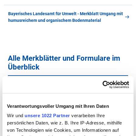
Bayerisches Landesamt für Umwelt - Merkblatt Umgang mit
humusreichem und organischem Bodenmaterial
Alle Merkblätter und Formulare im
Überblick
A
B
C
D
E
F
G
H
I
J
K
L
M
Verantwortungsvoller Umgang mit Ihren Daten
N
O
P
Q
R
S
T
U
V
W
X
Y
Z
Wir und
unsere 1022 Partner
verarbeiten Ihre
Alle
persönlichen Daten, wie z. B. Ihre IP-Adresse, mithilfe
von Technologien wie Cookies, um Informationen auf