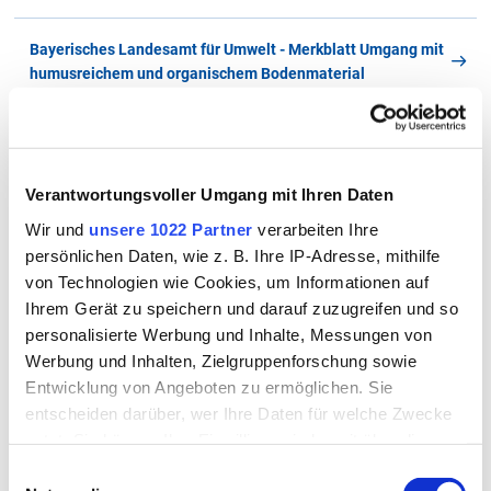
Bayerisches Landesamt für Umwelt - Merkblatt Umgang mit
humusreichem und organischem Bodenmaterial
Verantwortungsvoller Umgang mit Ihren Daten
Alle Merkblätter und Formulare im
Wir und
unsere 1022 Partner
verarbeiten Ihre
Überblick
persönlichen Daten, wie z. B. Ihre IP-Adresse, mithilfe
von Technologien wie Cookies, um Informationen auf
Ihrem Gerät zu speichern und darauf zuzugreifen und so
personalisierte Werbung und Inhalte, Messungen von
A
B
C
D
E
F
G
H
I
J
K
L
M
Werbung und Inhalten, Zielgruppenforschung sowie
N
O
P
Q
R
S
T
U
V
W
X
Y
Z
Entwicklung von Angeboten zu ermöglichen. Sie
entscheiden darüber, wer Ihre Daten für welche Zwecke
Alle
nutzt. Sie können Ihre Einwilligung jederzeit über die
Cookie-Erklärung oder durch Klicken auf das Privacy
Einwilligungsauswahl