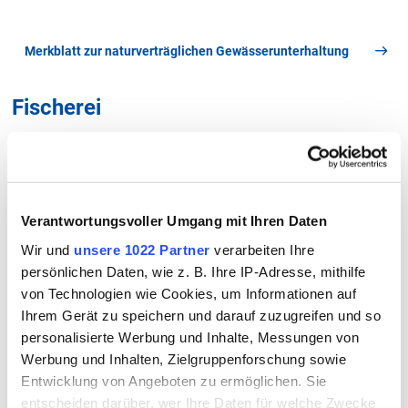
Merkblatt zur naturverträglichen Gewässerunterhaltung
Fischerei
Informationen und Ansprechpartner
Verantwortungsvoller Umgang mit Ihren Daten
Wir und
unsere 1022 Partner
verarbeiten Ihre
Formulare und Anträge
persönlichen Daten, wie z. B. Ihre IP-Adresse, mithilfe
von Technologien wie Cookies, um Informationen auf
Ihrem Gerät zu speichern und darauf zuzugreifen und so
Formulare anzeigen
personalisierte Werbung und Inhalte, Messungen von
Werbung und Inhalten, Zielgruppenforschung sowie
Kontakt
Entwicklung von Angeboten zu ermöglichen. Sie
entscheiden darüber, wer Ihre Daten für welche Zwecke
So erreichen Sie uns