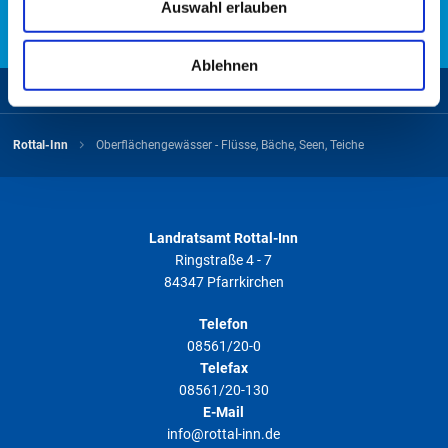
Auswahl erlauben
soziale Medien, Werbung und Analysen weiter. Unsere
Kontakt aufnehmen
Partner führen diese Informationen möglicherweise mit
weiteren Daten zusammen, die Sie ihnen bereitgestellt
Ablehnen
haben oder die sie im Rahmen Ihrer Nutzung der Dienste
Zurück zum Seitenanfang
gesammelt haben. Weitere Informationen finden Sie in
unserer
Datenschutzerklärung
.
Rottal-Inn
Oberflächengewässer - Flüsse, Bäche, Seen, Teiche
Landratsamt Rottal-Inn
Ringstraße 4 - 7
84347 Pfarrkirchen
Telefon
08561/20-0
Telefax
08561/20-130
E-Mail
info@rottal-inn.de