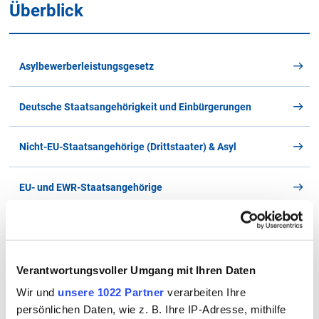
Überblick
Einbürgerungsantrag - online, e-ID erforderlich
A
B
C
D
E
F
G
H
I
J
K
L
M
N
O
P
Q
R
S
T
U
V
Asylbewerberleistungsgesetz
Aufenthaltstitel zur Erwerbstätigkeit
W
X
Y
Z
Alle
Deutsche Staatsangehörigkeit und Einbürgerungen
Änderung von aufenthaltsrechtlichen
Nebenbestimmungen
Nicht-EU-Staatsangehörige (Drittstaater) & Asyl
Y
EU- und EWR-Staatsangehörige
Für diesen Buchstaben sind keine Dateien hinterlegt
Standesamtsaufsicht, Aufsicht Pass- und Melderecht,
öffentlich-rechtliche Namensänderung
Verantwortungsvoller Umgang mit Ihren Daten
Ukraine Hilfe
Wir und
unsere 1022 Partner
verarbeiten Ihre
persönlichen Daten, wie z. B. Ihre IP-Adresse, mithilfe