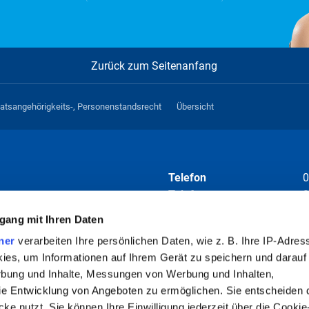
Zurück zum Seitenanfang
aatsangehörigkeits-, Personenstandsrecht
Übersicht
Telefon
0
Telefax
0
E-Mail
i
gang mit Ihren Daten
ner
verarbeiten Ihre persönlichen Daten, wie z. B. Ihre IP-Adress
Folgen Sie uns auf
ies, um Informationen auf Ihrem Gerät zu speichern und darauf
rbung und Inhalte, Messungen von Werbung und Inhalten,
e Entwicklung von Angeboten zu ermöglichen. Sie entscheiden 
ke nutzt. Sie können Ihre Einwilligung jederzeit über die Cookie