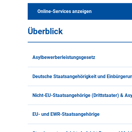
Alle Merkblätter und 
Online-Services anzeigen
Überblick
A
B
C
D
E
F
G
H
Einbürgerungsantrag - online, e-ID erforde
S
T
U
V
W
X
Y
Z
Asylbewerberleistungsgesetz
Aufenthaltstitel zur Erwerbstätigkeit
Deutsche Staatsangehörigkeit und Einbürgeru
Änderung von aufenthaltsrechtlichen N
W
Nicht-EU-Staatsangehörige (Drittstaater) & Asy
Für diesen Buchstaben sind keine Datei
EU- und EWR-Staatsangehörige