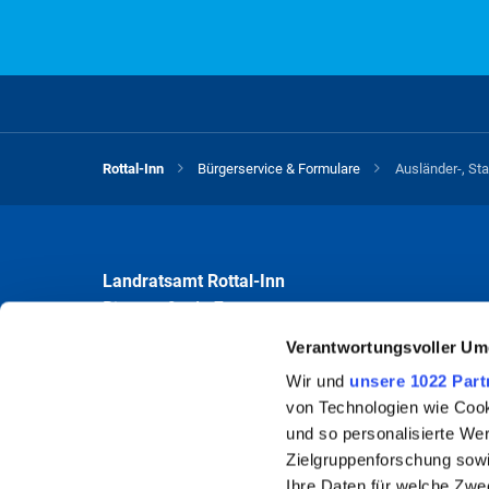
Rottal-Inn
Bürgerservice & Formulare
Ausländer-, St
Landratsamt Rottal-Inn
Ringstraße 4 - 7
84347 Pfarrkirchen
Verantwortungsvoller Um
Wir und
unsere 1022 Part
Öffnungszeiten
von Technologien wie Cook
Mo bis Fr 8.00 - 12.00 Uhr
und so personalisierte We
Mo und Do 13.30 - 16.00 Uhr
Zielgruppenforschung sowi
Ihre Daten für welche Zwec