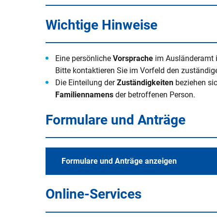
V
Naturerlebnisse
Öko-Modellre
W
Wichtige Hinweise
Weiterbetrie
Frauenstein
Radtouren & Wanderwege
Breitband
B
b
Wiederinbetr
Museen & Ausstellungsorte
Stiftung Kin
Eine persönliche
Vorsprache
im Ausländeramt 
Holzfeuerun
Bitte kontaktieren Sie im Vorfeld den zuständi
Veranstaltungen
Europareserv
Die Einteilung der
Zuständigkeiten
beziehen si
Raumverträgl
Familiennamens
der betroffenen Person.
Leitungsneu
Badespaß
Rottal-Inn br
Simbach II
Region
Formulare und Anträge
Essen & Trinken
Koordnierung
Maßnahmen
Rottaler Hoftour
Formulare und Anträge anzeigen
Integrations
Rottaler Mostwochen
LEADER
Besucherlenkung am Unteren In
Online-Services
Bürgerinfopor