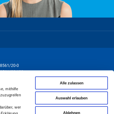
8561/20-0
8561/20-130
nfo@rottal-inn.de
Alle zulassen
e, mithilfe
 zuzugreifen
Auswahl erlauben
darüber, wer
Ablehnen
-Erklärung