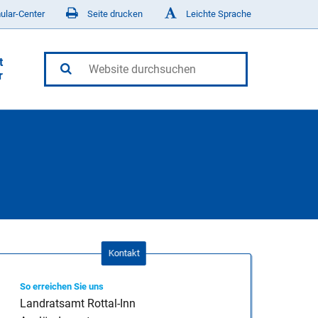
ular-Center
Seite drucken
Leichte Sprache
t
r
eit - KoJa
recht & Jagdscheine
dungen
-Inn
eiten & Schul- und
ht
fe, Suchthilfe &
dhilfe
atung
Kontakt
 Landkreis
So erreichen Sie uns
Landratsamt Rottal-Inn
en