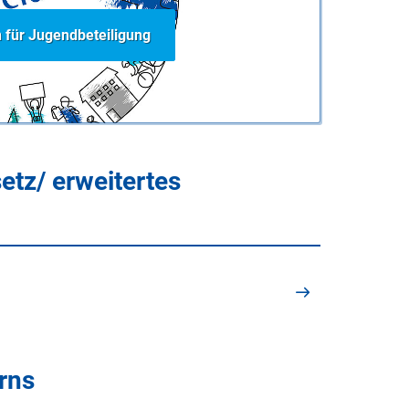
 für Jugendbeteiligung
tz/ erweitertes
rns