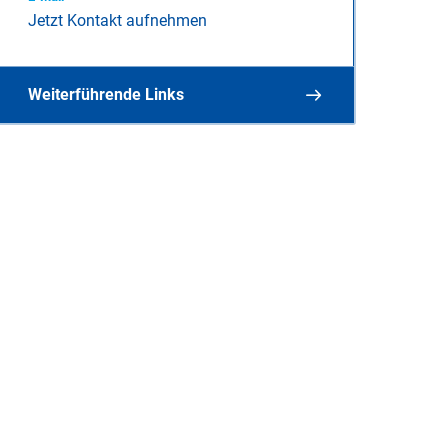
Jetzt Kontakt aufnehmen
Weiterführende Links
Vormundschaften und Beistandschaft
Schwangerschaft
KoKi-Netzwerk