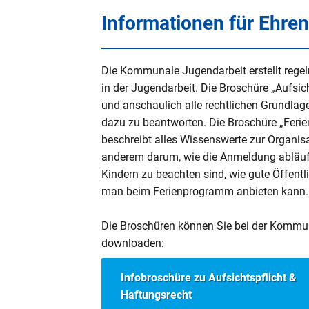
Informationen für Ehre
Alle Merkblätter 
Überblick
Die Kommunale Jugendarbeit erstellt rege
in der Jugendarbeit. Die Broschüre „Aufsic
und anschaulich alle rechtlichen Grundla
dazu zu beantworten. Die Broschüre „Fer
A
B
C
D
E
F
beschreibt alles Wissenswerte zur Organis
anderem darum, wie die Anmeldung abläuft
O
P
Q
R
S
T
Kindern zu beachten sind, wie gute Öffentl
man beim Ferienprogramm anbieten kann
Die Broschüren können Sie bei der Kommun
downloaden:
S
Infobroschüre zu Aufsichtspflicht &
Für diesen Buchstaben sind kein
Haftungsrecht