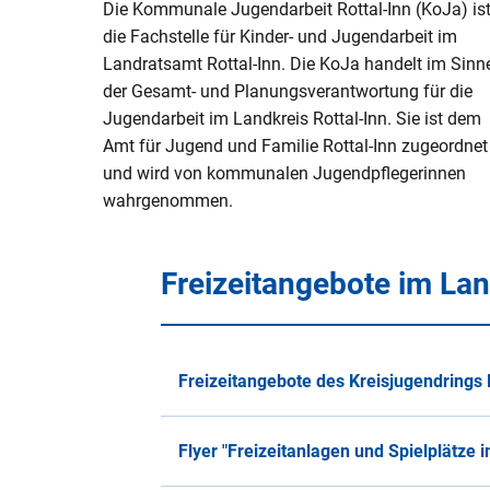
Die Kommunale Jugendarbeit Rottal-Inn (KoJa) is
V
Naturerlebnisse
Öko-Modellre
W
die Fachstelle für Kinder- und Jugendarbeit im
Weiterbetrie
Landratsamt Rottal-Inn. Die KoJa handelt im Sinn
Frauenstein
Radtouren & Wanderwege
Breitband
B
der Gesamt- und Planungsverantwortung für die
b
Jugendarbeit im Landkreis Rottal-Inn. Sie ist dem
Wiederinbetr
Museen & Ausstellungsorte
Stiftung Kin
Holzfeuerun
Amt für Jugend und Familie Rottal-Inn zugeordnet
und wird von kommunalen Jugendpflegerinnen
Veranstaltungen
Europareserv
Raumverträgl
wahrgenommen.
Leitungsneu
Badespaß
Rottal-Inn br
Simbach II
Region
Essen & Trinken
Freizeitangebote im Lan
Koordnierung
Maßnahmen
Rottaler Hoftour
Integrations
Rottaler Mostwochen
Freizeitangebote des Kreisjugendrings 
LEADER
Besucherlenkung am Unteren In
Flyer "Freizeitanlagen und Spielplätze 
Bürgerinfopor