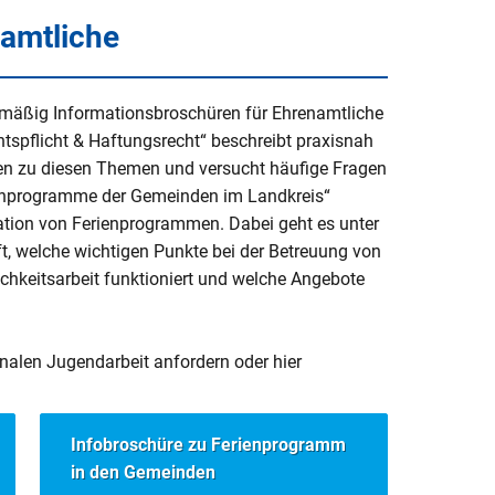
namtliche
und Formulare im
lmäßig Informationsbroschüren für Ehrenamtliche
htspflicht & Haftungsrecht“ beschreibt praxisnah
gen zu diesen Themen und versucht häufige Fragen
ienprogramme der Gemeinden im Landkreis“
G
H
I
J
K
L
M
N
ation von Ferienprogrammen. Dabei geht es unter
, welche wichtigen Punkte bei der Betreuung von
U
V
W
X
Y
Z
Alle
ichkeitsarbeit funktioniert und welche Angebote
.
alen Jugendarbeit anfordern oder hier
Infobroschüre zu Ferienprogramm
e Dateien hinterlegt
in den Gemeinden