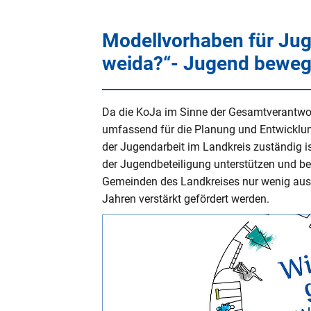
Schritt:
www.zauber-pettenau.de
Modellvorhaben für Jug
eingeben
weida?“- Jugend bewegt
Schritt: Zugangscode kaufen
anklicken (Spiel ist
kostenlos
!)
Schritt: AGB und
Da die KoJa im Sinne der Gesamtverantwo
Datenschutzerklärung akzeptieren
umfassend für die Planung und Entwicklu
Schritt: Zugangscode kaufen
der Jugendarbeit im Landkreis zuständig i
anklicken (Spiel ist
kostenlos
!)
der Jugendbeteiligung unterstützen und beg
Schritt: E-Mail-Adresse eingeben
Gemeinden des Landkreises nur wenig aus
Schritt: Man erhält E-Mail mit Link
Jahren verstärkt gefördert werden.
diesen anklicken - den darin
enthaltenen Zugangscode eingebe
Schritt: Los spielen!
Zu beachten ist, dass Kinder, die noch
nicht lesen können, auf Unterstützung
von ihren Eltern oder älteren