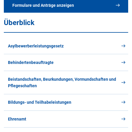
Formulare und Anträge anzeigen
Überblick
Alle Merkblätter und Formulare
im Überblick
Asylbewerberleistungsgesetz
Behindertenbeauftragte
A
B
C
D
E
F
G
H
I
J
K
Beistandschaften, Beurkundungen, Vormundschaften und
L
M
N
O
P
Q
R
S
T
U
V
Pflegeschaften
W
X
Y
Z
Alle
Bildungs- und Teilhabeleistungen
Ehrenamt
D