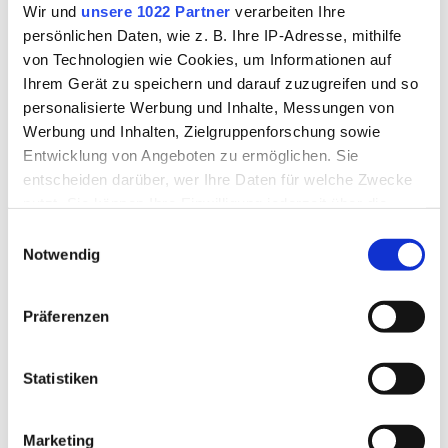
Wir und
unsere 1022 Partner
verarbeiten Ihre
persönlichen Daten, wie z. B. Ihre IP-Adresse, mithilfe
Psychisch-Kranken-Hilfe, Suchthilfe und Prävention
von Technologien wie Cookies, um Informationen auf
Ihrem Gerät zu speichern und darauf zuzugreifen und so
Selbsthilfegruppen im Landkreis
personalisierte Werbung und Inhalte, Messungen von
Werbung und Inhalten, Zielgruppenforschung sowie
Senioren-Informationen
Entwicklung von Angeboten zu ermöglichen. Sie
entscheiden darüber, wer Ihre Daten für welche Zwecke
nutzt. Sie können Ihre Einwilligung jederzeit über die
Sozialhilfe
Cookie-Erklärung oder durch Klicken auf das Privacy
Einwilligungsauswahl
Trigger Symbol ändern oder widerrufen
Notwendig
Sportförderung & Vereinspauschale
Wenn Sie es erlauben, würden wir auch gerne:
Präferenzen
Versicherungsamt
Informationen über Ihre geografische Lage erfassen,
welche bis auf einige Meter genau sein können
Ihr Gerät durch aktives Scannen nach bestimmten
Statistiken
Wohnberechtigungsscheine
Merkmalen (Fingerprinting) identifizieren
Erfahren Sie mehr darüber, wie Ihre persönlichen Daten
Wohngeld
Marketing