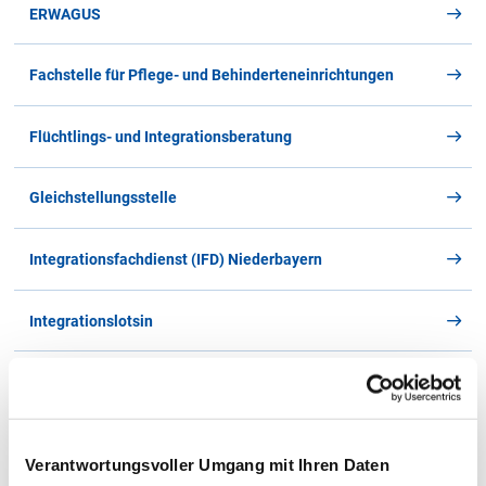
ERWAGUS
Für diesen Buchstaben sind keine Dateien hinterlegt
Fachstelle für Pflege- und Behinderteneinrichtungen
Flüchtlings- und Integrationsberatung
Gleichstellungsstelle
Integrationsfachdienst (IFD) Niederbayern
Integrationslotsin
Jobcenter Rottal-Inn
Kommunale Angelegenheiten & Schul- und
Verantwortungsvoller Umgang mit Ihren Daten
Schulfinanzierungsrecht