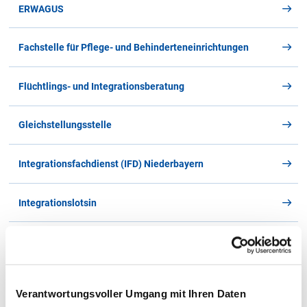
ERWAGUS
Sozialhilfe_SG_22_-_Information_nach_DSGVO.pdf
PDF
Fachstelle für Pflege- und Behinderteneinrichtungen
Dateigröße
93 KB
Datum
18.05.2026
Flüchtlings- und Integrationsberatung
Download
Gleichstellungsstelle
Integrationsfachdienst (IFD) Niederbayern
Integrationslotsin
Jobcenter Rottal-Inn
Kommunale Angelegenheiten & Schul- und
Verantwortungsvoller Umgang mit Ihren Daten
Schulfinanzierungsrecht