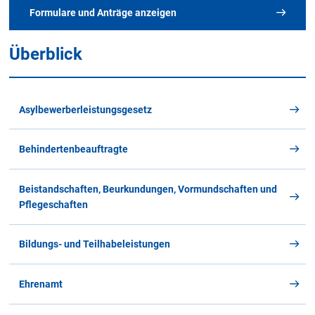
Formulare und Anträge anzeigen
Überblick
Alle Merkblätter und Formulare
im Überblick
Asylbewerberleistungsgesetz
Behindertenbeauftragte
A
B
C
D
E
F
G
H
I
J
K
Beistandschaften, Beurkundungen, Vormundschaften und
L
M
N
O
P
Q
R
S
T
U
Pflegeschaften
V
W
X
Y
Z
Alle
Bildungs- und Teilhabeleistungen
Ehrenamt
S