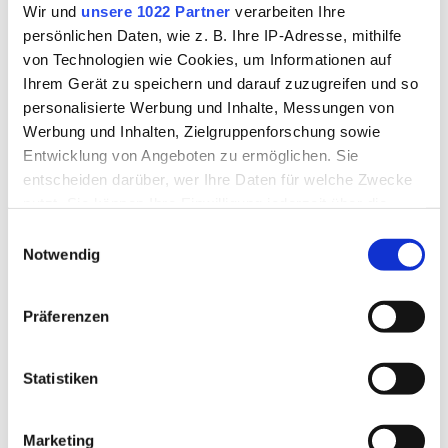
Wir und
unsere 1022 Partner
verarbeiten Ihre
persönlichen Daten, wie z. B. Ihre IP-Adresse, mithilfe
Psychisch-Kranken-Hilfe, Suchthilfe und Prävention
von Technologien wie Cookies, um Informationen auf
Ihrem Gerät zu speichern und darauf zuzugreifen und so
Selbsthilfegruppen im Landkreis
personalisierte Werbung und Inhalte, Messungen von
Werbung und Inhalten, Zielgruppenforschung sowie
Senioren-Informationen
Entwicklung von Angeboten zu ermöglichen. Sie
entscheiden darüber, wer Ihre Daten für welche Zwecke
nutzt. Sie können Ihre Einwilligung jederzeit über die
Sozialhilfe
Cookie-Erklärung oder durch Klicken auf das Privacy
Einwilligungsauswahl
Trigger Symbol ändern oder widerrufen
Notwendig
Sportförderung & Vereinspauschale
Wenn Sie es erlauben, würden wir auch gerne:
Präferenzen
Versicherungsamt
Informationen über Ihre geografische Lage erfassen,
welche bis auf einige Meter genau sein können
Ihr Gerät durch aktives Scannen nach bestimmten
Statistiken
Wohnberechtigungsscheine
Merkmalen (Fingerprinting) identifizieren
Erfahren Sie mehr darüber, wie Ihre persönlichen Daten
Wohngeld
Marketing