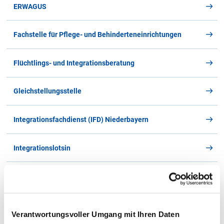
ERWAGUS
Für diesen Buchstaben sind keine Dateien hinterlegt
Fachstelle für Pflege- und Behinderteneinrichtungen
Flüchtlings- und Integrationsberatung
Gleichstellungsstelle
Integrationsfachdienst (IFD) Niederbayern
Integrationslotsin
Jobcenter Rottal-Inn
Kommunale Angelegenheiten & Schul- und
Verantwortungsvoller Umgang mit Ihren Daten
Schulfinanzierungsrecht