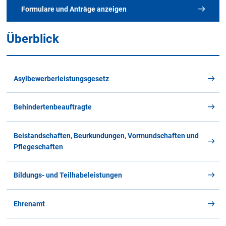
Formulare und Anträge anzeigen
Überblick
Alle Merkblätter und Formulare
im Überblick
Asylbewerberleistungsgesetz
Behindertenbeauftragte
A
B
C
D
E
F
G
H
I
J
K
Beistandschaften, Beurkundungen, Vormundschaften und
L
M
N
O
P
Q
R
S
T
U
V
Pflegeschaften
W
X
Y
Z
Alle
Bildungs- und Teilhabeleistungen
Ehrenamt
K