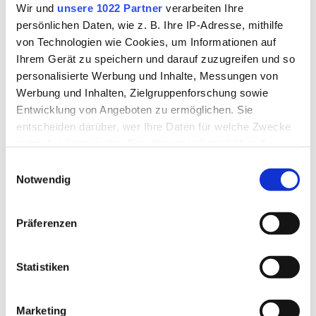
Wir und
unsere 1022 Partner
verarbeiten Ihre
persönlichen Daten, wie z. B. Ihre IP-Adresse, mithilfe
Psychisch-Kranken-Hilfe, Suchthilfe und Prävention
von Technologien wie Cookies, um Informationen auf
Ihrem Gerät zu speichern und darauf zuzugreifen und so
Selbsthilfegruppen im Landkreis
personalisierte Werbung und Inhalte, Messungen von
Werbung und Inhalten, Zielgruppenforschung sowie
Senioren-Informationen
Entwicklung von Angeboten zu ermöglichen. Sie
entscheiden darüber, wer Ihre Daten für welche Zwecke
nutzt. Sie können Ihre Einwilligung jederzeit über die
Sozialhilfe
Cookie-Erklärung oder durch Klicken auf das Privacy
Einwilligungsauswahl
Trigger Symbol ändern oder widerrufen
Notwendig
Sportförderung & Vereinspauschale
Wenn Sie es erlauben, würden wir auch gerne:
Präferenzen
Versicherungsamt
Informationen über Ihre geografische Lage erfassen,
welche bis auf einige Meter genau sein können
Ihr Gerät durch aktives Scannen nach bestimmten
Statistiken
Wohnberechtigungsscheine
Merkmalen (Fingerprinting) identifizieren
Erfahren Sie mehr darüber, wie Ihre persönlichen Daten
Wohngeld
Marketing