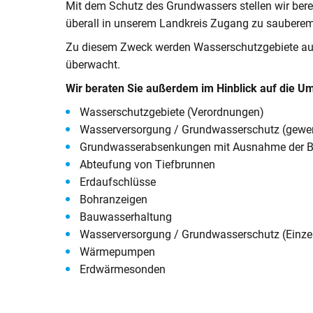
Mit dem Schutz des Grundwassers stellen wir bere
V
Naturerlebnisse
Öko-Modellre
W
überall in unserem Landkreis Zugang zu saubere
Weiterbetrie
Frauenstein
Zu diesem Zweck werden Wasserschutzgebiete a
Radtouren & Wanderwege
Breitband
B
b
überwacht.
Wiederinbetr
Museen & Ausstellungsorte
Stiftung Kin
Wir beraten Sie außerdem im Hinblick auf die U
Holzfeuerun
Veranstaltungen
Europareserv
Wasserschutzgebiete (Verordnungen)
Raumverträgl
Wasserversorgung / Grundwasserschutz (gewe
Leitungsneu
Badespaß
Rottal-Inn br
Grundwasserabsenkungen mit Ausnahme der B
Simbach II
Region
Abteufung von Tiefbrunnen
Essen & Trinken
Erdaufschlüsse
Koordnierung
Bohranzeigen
Maßnahmen
Rottaler Hoftour
Bauwasserhaltung
Wasserversorgung / Grundwasserschutz (Einze
Integrations
Rottaler Mostwochen
Wärmepumpen
LEADER
Besucherlenkung am Unteren In
Erdwärmesonden
Bürgerinfopor