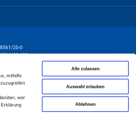
8561/20-0
8561/20-130
nfo@rottal-inn.de
Alle zulassen
e, mithilfe
 zuzugreifen
Auswahl erlauben
darüber, wer
Ablehnen
-Erklärung
u sein können