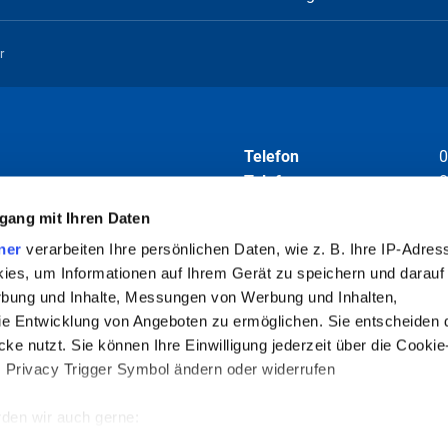
r
en hinterlegt
Telefon
0
Telefax
0
E-Mail
i
gang mit Ihren Daten
ner
verarbeiten Ihre persönlichen Daten, wie z. B. Ihre IP-Adress
Folgen Sie uns auf
ies, um Informationen auf Ihrem Gerät zu speichern und darauf
rbung und Inhalte, Messungen von Werbung und Inhalten,
e Entwicklung von Angeboten zu ermöglichen. Sie entscheiden 
ke nutzt. Sie können Ihre Einwilligung jederzeit über die Cookie
barung empfohlen. Termine können
s Privacy Trigger Symbol ändern oder widerrufen
en.
den wir auch gerne:
re geografische Lage erfassen, welche bis auf einige Meter gena