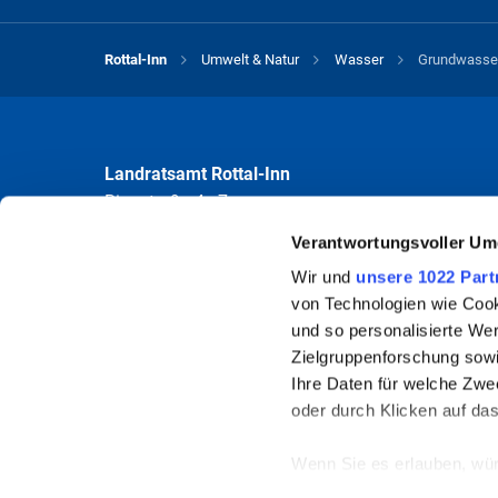
D
Rottal-Inn
Umwelt & Natur
Wasser
Grundwasse
Für diesen Buchstaben sind keine Datei
Landratsamt Rottal-Inn
Ringstraße 4 - 7
84347 Pfarrkirchen
Verantwortungsvoller Um
Wir und
unsere 1022 Part
Öffnungszeiten
von Technologien wie Cook
Mo bis Fr 8.00 - 12.00 Uhr
und so personalisierte We
Mo und Do 13.30 - 16.00 Uhr
Zielgruppenforschung sowi
Ihre Daten für welche Zwec
Um Wartezeiten zu vermeiden, wird eine vorherige Terminverein
oder durch Klicken auf da
auch außerhalb der angegebenen Öffnungszeiten vereinbart werd
Wenn Sie es erlauben, wür
Informationen über Ih