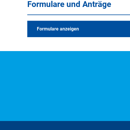
Formulare und Anträge
Formulare anzeigen
Alle Merkblätter und 
A
B
C
D
E
F
G
H
S
T
U
V
W
X
Y
Z