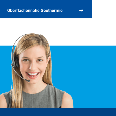
Karte der Wasserschutzgebiete
vom
UmweltAtlas Bayern
Oberflächennahe Geothermie
Trinkwasser für Niederbayern
Oberflächennahe Geothermie
(Wärmepumpen, Heizanlagen)