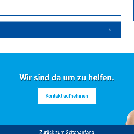
Formulare im Überblick
Wir sind da um zu helfen.
Kontakt aufnehmen
I
J
K
L
M
N
O
P
Q
R
Alle
Zurück zum Seitenanfang