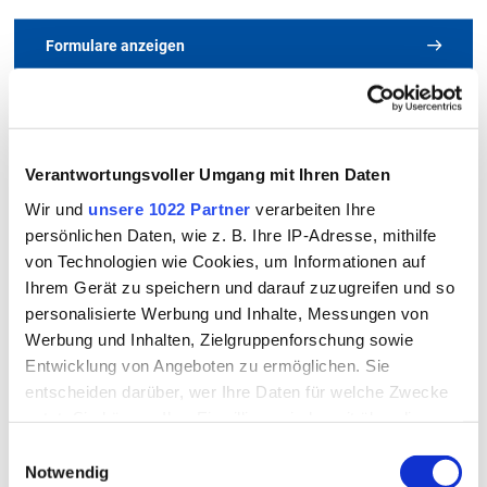
Formulare anzeigen
Kontakt
So erreichen Sie uns
Alle Merkblätter und Formulare
Landratsamt Rottal-Inn
Verantwortungsvoller Umgang mit Ihren Daten
Wasserrecht
im Überblick
Wir und
unsere 1022 Partner
verarbeiten Ihre
Ringstraße 4 - 7
persönlichen Daten, wie z. B. Ihre IP-Adresse, mithilfe
84347 Pfarrkirchen
von Technologien wie Cookies, um Informationen auf
Ihrem Gerät zu speichern und darauf zuzugreifen und so
A
B
C
D
E
F
G
H
I
J
K
Telefon
personalisierte Werbung und Inhalte, Messungen von
08561/20-319, -349, -364
L
M
N
O
P
Q
R
S
T
U
V
Werbung und Inhalten, Zielgruppenforschung sowie
Entwicklung von Angeboten zu ermöglichen. Sie
Telefax
W
X
Y
Z
Alle
entscheiden darüber, wer Ihre Daten für welche Zwecke
08561/20-353
nutzt. Sie können Ihre Einwilligung jederzeit über die
Cookie-Erklärung oder durch Klicken auf das Privacy
E-Mail
Einwilligungsauswahl
Trigger Symbol ändern oder widerrufen
Jetzt Kontakt aufnehmen
Notwendig