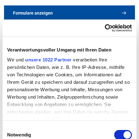
Formulare anzeigen
Kontakt
So erreichen Sie uns
Alle Merkblätter und Formulare
Landratsamt Rottal-Inn
Verantwortungsvoller Umgang mit Ihren Daten
Wasserrecht
im Überblick
Wir und
unsere 1022 Partner
verarbeiten Ihre
Ringstraße 4 - 7
persönlichen Daten, wie z. B. Ihre IP-Adresse, mithilfe
84347 Pfarrkirchen
von Technologien wie Cookies, um Informationen auf
Ihrem Gerät zu speichern und darauf zuzugreifen und so
A
B
C
D
E
F
G
H
I
J
K
Telefon
personalisierte Werbung und Inhalte, Messungen von
08561/20-319, -349, -364
L
M
N
O
P
Q
R
S
T
U
V
Werbung und Inhalten, Zielgruppenforschung sowie
Entwicklung von Angeboten zu ermöglichen. Sie
Telefax
W
X
Y
Z
Alle
entscheiden darüber, wer Ihre Daten für welche Zwecke
08561/20-353
nutzt. Sie können Ihre Einwilligung jederzeit über die
Cookie-Erklärung oder durch Klicken auf das Privacy
E-Mail
Einwilligungsauswahl
Trigger Symbol ändern oder widerrufen
Jetzt Kontakt aufnehmen
Notwendig