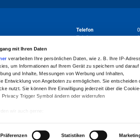
erischen Ehrenamtskarte und ob die
eilige Kommune in eigener Verantwortung. Ein
Telefon
0
n Ehrenamtskarte besteht nicht.
Telefax
0
E-Mail
i
gang mit Ihren Daten
ner
verarbeiten Ihre persönlichen Daten, wie z. B. Ihre IP-Adress
Folgen Sie uns auf
ies, um Informationen auf Ihrem Gerät zu speichern und darauf
rbung und Inhalte, Messungen von Werbung und Inhalten,
e Entwicklung von Angeboten zu ermöglichen. Sie entscheiden 
ke nutzt. Sie können Ihre Einwilligung jederzeit über die Cookie
barung empfohlen. Termine können
s Privacy Trigger Symbol ändern oder widerrufen
en.
den wir auch gerne:
re geografische Lage erfassen, welche bis auf einige Meter gena
es Scannen nach bestimmten Merkmalen (Fingerprinting) identifiz
Aktuelles
Pressestelle
Rechtshelfsbelehrung
Präferenzen
Statistiken
Marketin
 wie Ihre persönlichen Daten verarbeitet werden, und legen Sie 