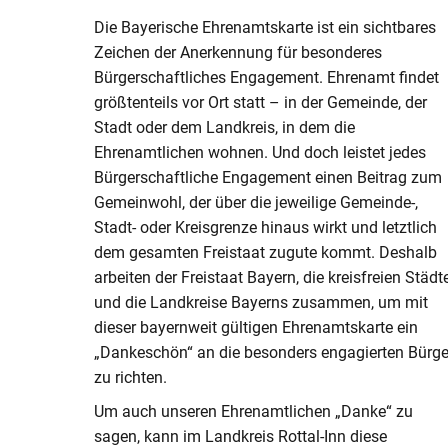
V
Naturerlebnisse
Öko-Modellre
W
Die Bayerische Ehrenamtskarte ist ein sichtbares
Weiterbetrie
Zeichen der Anerkennung für besonderes
Frauenstein
Radtouren & Wanderwege
Breitband
B
Bürgerschaftliches Engagement. Ehrenamt findet
b
größtenteils vor Ort statt – in der Gemeinde, der
Wiederinbetr
Museen & Ausstellungsorte
Stiftung Kin
Stadt oder dem Landkreis, in dem die
Holzfeuerun
Ehrenamtlichen wohnen. Und doch leistet jedes
Veranstaltungen
Europareserv
Bürgerschaftliche Engagement einen Beitrag zum
Raumverträgl
Leitungsneu
Gemeinwohl, der über die jeweilige Gemeinde-,
Badespaß
Rottal-Inn br
Simbach II
Region
Stadt- oder Kreisgrenze hinaus wirkt und letztlich
Essen & Trinken
dem gesamten Freistaat zugute kommt. Deshalb
Koordnierung
arbeiten der Freistaat Bayern, die kreisfreien Städt
Maßnahmen
Rottaler Hoftour
und die Landkreise Bayerns zusammen, um mit
dieser bayernweit gültigen Ehrenamtskarte ein
Integrations
Rottaler Mostwochen
„Dankeschön“ an die besonders engagierten Bürge
zu richten.
LEADER
Besucherlenkung am Unteren In
Um auch unseren Ehrenamtlichen „Danke“ zu
Bürgerinfopor
sagen, kann im Landkreis Rottal-Inn diese