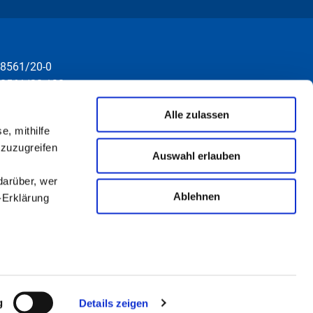
8561/20-0
8561/20-130
nfo@rottal-inn.de
Alle zulassen
e, mithilfe
 zuzugreifen
Auswahl erlauben
darüber, wer
Ablehnen
-Erklärung
u sein können
ieren
Kontakt
Impressum
Datenschutz
Sitemap
g
Details zeigen
Ihre
Fernwartung