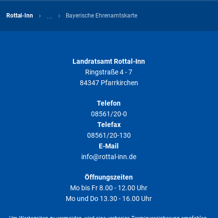
weiteren Voraussetzungen für den Erhalt der
Bayerischen Ehrenamtskarte erfüllt oder
...
Rottal-Inn
Bayerische Ehrenamtskarte
Der Antragsteller wohnt außerhalb Bayerns (aber in
Deutschland), engagiert sich aber ehrenamtlich in
einer bayerischen Kommune, die die Ehrenamtskarte
eingeführt hat, und dort die weiteren
Landratsamt Rottal-Inn
Voraussetzungen für den Erhalt der Ehrenamtskarte
Ringstraße 4 - 7
erfüllt.
84347 Pfarrkirchen
Telefon
Die Entscheidung über die Ausgabe der Bayerischen
08561/20-0
Ehrenamtskarte und ob die Voraussetzungen erfüllt sind,
Telefax
trifft die jeweilige Kommune in eigener Verantwortung.
08561/20-130
Ein Rechtsanspruch auf Erhalt einer Bayerischen
E-Mail
Ehrenamtskarte besteht nicht.
info@rottal-inn.de
Öffnungszeiten
Mo bis Fr 8.00 - 12.00 Uhr
Mo und Do 13.30 - 16.00 Uhr