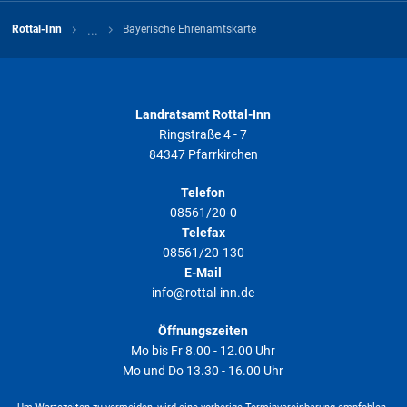
weiteren Voraussetzungen für den Erhalt der
Bayerischen Ehrenamtskarte erfüllt oder
...
Rottal-Inn
Bayerische Ehrenamtskarte
Der Antragsteller wohnt außerhalb Bayerns (aber in
Deutschland), engagiert sich aber ehrenamtlich in
einer bayerischen Kommune, die die Ehrenamtskarte
eingeführt hat, und dort die weiteren
Landratsamt Rottal-Inn
Voraussetzungen für den Erhalt der Ehrenamtskarte
Ringstraße 4 - 7
erfüllt.
84347 Pfarrkirchen
Telefon
Die Entscheidung über die Ausgabe der Bayerischen
08561/20-0
Ehrenamtskarte und ob die Voraussetzungen erfüllt sind,
Telefax
trifft die jeweilige Kommune in eigener Verantwortung.
08561/20-130
Ein Rechtsanspruch auf Erhalt einer Bayerischen
E-Mail
Ehrenamtskarte besteht nicht.
info@rottal-inn.de
Öffnungszeiten
Mo bis Fr 8.00 - 12.00 Uhr
Mo und Do 13.30 - 16.00 Uhr