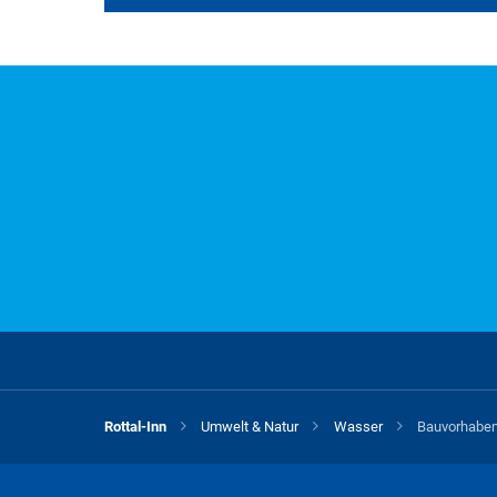
Alle Merkblätter und 
A
B
C
D
E
F
G
H
S
T
U
V
W
X
Y
Z
K
Rottal-Inn
Umwelt & Natur
Wasser
Bauvorhaben
Für diesen Buchstaben sind keine Datei