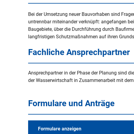
V
Naturerlebnisse
Öko-Modellre
W
Weiterbetrie
Bei der Umsetzung neuer Bauvorhaben sind Frage
Frauenstein
Radtouren & Wanderwege
Breitband
B
untrennbar miteinander verknüpft: angefangen be
b
Baugebiete, über die Durchführung durch Baufirme
Wiederinbetr
Museen & Ausstellungsorte
Stiftung Kin
langfristigen Schutzmaßnahmen auf ihren Grunds
Holzfeuerun
Veranstaltungen
Europareserv
Fachliche Ansprechpartner
Raumverträgl
Leitungsneu
Badespaß
Rottal-Inn br
Simbach II
Region
Ansprechpartner in der Phase der Planung sind die
Essen & Trinken
der Wasserwirtschaft in Zusammenarbeit mit de
Koordnierung
Maßnahmen
Rottaler Hoftour
Integrations
Formulare und Anträge
Rottaler Mostwochen
LEADER
Besucherlenkung am Unteren In
Bürgerinfopor
Formulare anzeigen