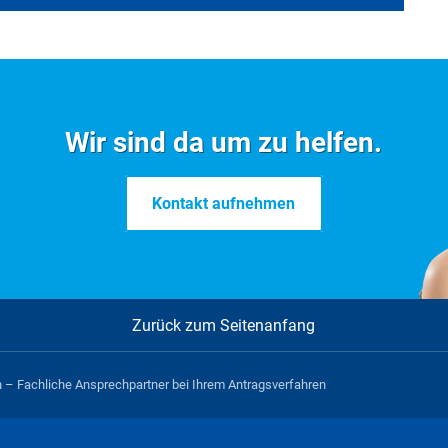
Formulare im Überblick
Wir sind da um zu helfen.
Kontakt aufnehmen
I
J
K
L
M
N
O
P
Q
R
Alle
Zurück zum Seitenanfang
 – Fachliche Ansprechpartner bei Ihrem Antragsverfahren
en hinterlegt